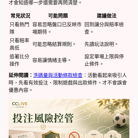
才會知道哪一步還需要再問清楚。
常見狀況
可能問題
建議做法
只看熱門
容易忽略盤口已反映市
回到讓分與賠率檢
隊
場期待。
查。
只看賠率
可能忽略結算規則。
先讀玩法說明。
高低
追著比分
設定單場上限與停
容易讓情緒主導。
操作
止條件。
延伸閱讀：
洗碼量與活動條款檢查
：活動看起來吸引人
時，先看有效投注、限制遊戲與出款條件，才不會誤會
優惠內容。