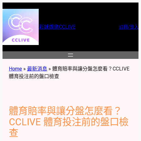
跳
至
主
彩城娛樂CCLIVE
註冊/登入
要
內
容
Home
»
最新消息
»
體育賠率與讓分盤怎麼看？CCLIVE
體育投注前的盤口檢查
體育賠率與讓分盤怎麼看？
CCLIVE 體育投注前的盤口檢
查