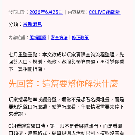
2026年6月25日
｜
CCLIVE 編輯組
發布日期：
內容整理：
分類：
最新消息
內容維護：
編輯團隊
｜
審查方法
｜
修正政策
七月重整重點：本文改成以玩家實際查詢流程整理，先
回答入口、規則、條款、客服與預算問題，再引導你看
下一篇相關指南。
先回答：這篇要幫你解決什麼
玩家搜尋賠率或讓分盤，通常不是想看名詞堆疊，而是
要知道盤口怎麼讀、結算怎麼看、什麼情況需要先停下
來確認。
C姐看體育盤口時，第一眼不是看哪隊熱門，而是看盤
口類型、賠率格式、結算規則與活動限制。這些沒有看