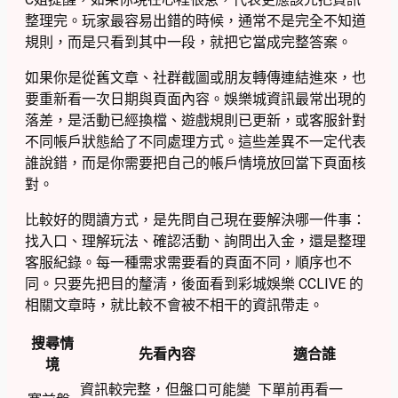
整理完。玩家最容易出錯的時候，通常不是完全不知道
規則，而是只看到其中一段，就把它當成完整答案。
如果你是從舊文章、社群截圖或朋友轉傳連結進來，也
要重新看一次日期與頁面內容。娛樂城資訊最常出現的
落差，是活動已經換檔、遊戲規則已更新，或客服針對
不同帳戶狀態給了不同處理方式。這些差異不一定代表
誰說錯，而是你需要把自己的帳戶情境放回當下頁面核
對。
比較好的閱讀方式，是先問自己現在要解決哪一件事：
找入口、理解玩法、確認活動、詢問出入金，還是整理
客服紀錄。每一種需求需要看的頁面不同，順序也不
同。只要先把目的釐清，後面看到彩城娛樂 CCLIVE 的
相關文章時，就比較不會被不相干的資訊帶走。
搜尋情
先看內容
適合誰
境
資訊較完整，但盤口可能變
下單前再看一