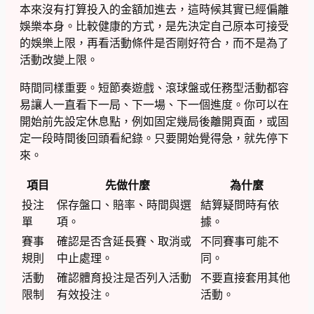
本來沒有打算投入的金額加進去，這時候其實已經偏離
娛樂本身。比較健康的方式，是先決定自己原本可接受
的娛樂上限，再看活動條件是否剛好符合，而不是為了
活動改變上限。
時間同樣重要。短節奏遊戲、滾球盤或任務型活動都容
易讓人一直看下一局、下一場、下一個進度。你可以在
開始前先設定休息點，例如固定幾局後離開頁面，或固
定一段時間後回頭看紀錄。只要開始覺得急，就先停下
來。
項目
先做什麼
為什麼
投注
保存盤口、賠率、時間與選
結算疑問時有依
單
項。
據。
賽事
確認是否含延長賽、取消或
不同賽事可能不
規則
中止處理。
同。
活動
確認體育投注是否列入活動
不要直接套用其他
限制
有效投注。
活動。