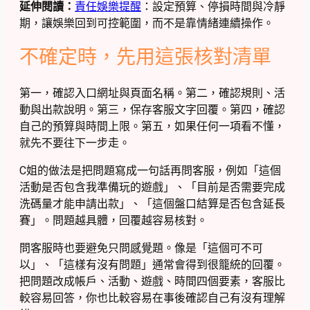
延伸閱讀：
責任娛樂提醒
：設定預算、停損時間與冷靜
期，讓娛樂回到可控範圍，而不是靠情緒連續操作。
不確定時，先用這張核對清單
第一，確認入口網址與頁面名稱。第二，確認規則、活
動與出款說明。第三，保存客服文字回覆。第四，確認
自己的預算與時間上限。第五，如果任何一項看不懂，
就先不要往下一步走。
C姐的做法是把問題寫成一句話再問客服，例如「這個
活動是否包含我準備玩的遊戲」、「目前是否需要完成
洗碼量才能申請出款」、「這個盤口結算是否包含延長
賽」。問題越具體，回覆越容易核對。
問客服時也要避免只問感覺題。像是「這個可不可
以」、「這樣有沒有問題」通常會得到很籠統的回覆。
把問題改成帳戶、活動、遊戲、時間四個要素，客服比
較容易回答，你也比較容易在事後確認自己有沒有理解