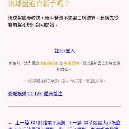
滾球盤適合新手嗎？
滾球盤節奏較快，新手若還不熟盤口與結算，建議先從
賽前盤和規則說明開始。
註冊/登入
開始前，請先閱讀
隱私權政策
及
免責聲明
，並以最新公告與頁面說
明為準。
⚠️ 本服務僅提供予年滿18歲以上的玩家，請理性娛樂。
彩城娛樂CCLIVE
體育投注
←
上一篇:
GR 好路電子麻將
下一篇:
電子骰寶大小怎麼