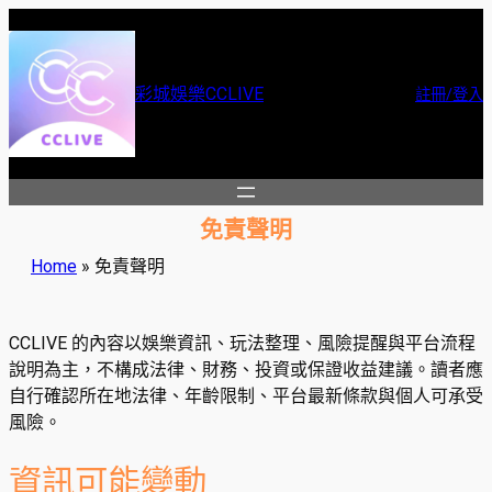
跳
至
主
彩城娛樂CCLIVE
註冊/登入
要
內
容
免責聲明
Home
»
免責聲明
CCLIVE 的內容以娛樂資訊、玩法整理、風險提醒與平台流程
說明為主，不構成法律、財務、投資或保證收益建議。讀者應
自行確認所在地法律、年齡限制、平台最新條款與個人可承受
風險。
資訊可能變動