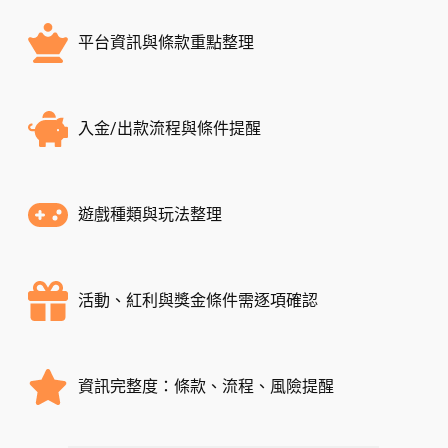
平台資訊與條款重點整理
入金/出款流程與條件提醒
遊戲種類與玩法整理
活動、紅利與獎金條件需逐項確認
資訊完整度：條款、流程、風險提醒