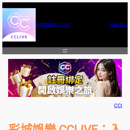
跳
至
主
彩城娛樂CCLIVE
註冊/登入
要
內
容
CCLIV
彩城娛樂 CCLIVE：入