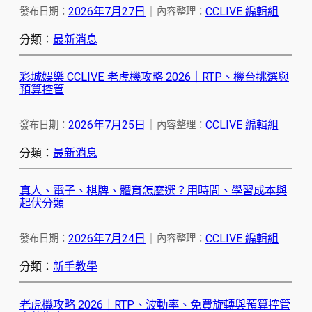
2026年7月27日
｜
CCLIVE 編輯組
發布日期：
內容整理：
分類：
最新消息
彩城娛樂 CCLIVE 老虎機攻略 2026｜RTP、機台挑選與
預算控管
2026年7月25日
｜
CCLIVE 編輯組
發布日期：
內容整理：
分類：
最新消息
真人、電子、棋牌、體育怎麼選？用時間、學習成本與
起伏分類
2026年7月24日
｜
CCLIVE 編輯組
發布日期：
內容整理：
分類：
新手教學
老虎機攻略 2026｜RTP、波動率、免費旋轉與預算控管