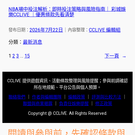
NBA場中投注解析：即時投注策略與風險指南｜ 彩城娛
樂CCLIVE ｜優惠條款先看清楚
2026年7月22日
｜
CCLIVE 編輯組
發布日期：
內容整理：
分類：
最新消息
1
2
3
…
15
下一頁
→
CCLIVE 提供遊戲資訊、活動條款整理與風險提醒；參與前請確認
所在地規範、平台公告與個人預算。
聯絡我們
｜
作者與編輯團隊
｜
編輯政策
｜
評測與比較方法
｜
聯盟與商業揭露
｜
負責任娛樂提醒
｜
修正政策
Copyright @ CCLIVE. All Rights Reserved.
閱讀與參與前，先確認條款與