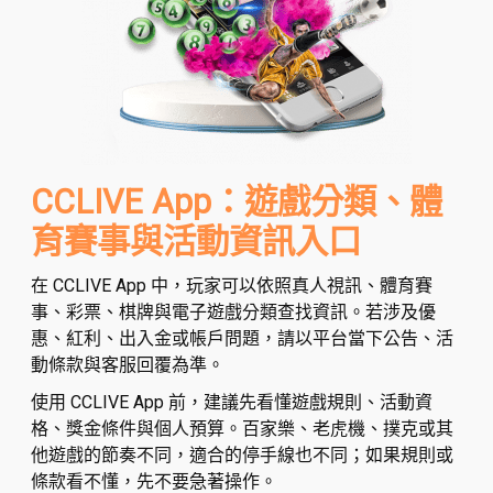
CCLIVE App：遊戲分類、體
育賽事與活動資訊入口
在 CCLIVE App 中，玩家可以依照真人視訊、體育賽
事、彩票、棋牌與電子遊戲分類查找資訊。若涉及優
惠、紅利、出入金或帳戶問題，請以平台當下公告、活
動條款與客服回覆為準。
使用 CCLIVE App 前，建議先看懂遊戲規則、活動資
格、獎金條件與個人預算。百家樂、老虎機、撲克或其
他遊戲的節奏不同，適合的停手線也不同；如果規則或
條款看不懂，先不要急著操作。