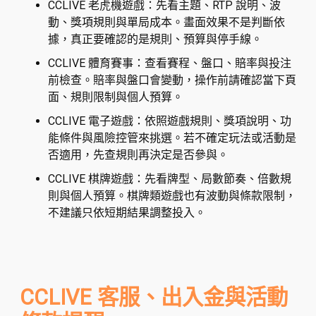
CCLIVE 老虎機遊戲：先看主題、RTP 說明、波
動、獎項規則與單局成本。畫面效果不是判斷依
據，真正要確認的是規則、預算與停手線。
CCLIVE 體育賽事：查看賽程、盤口、賠率與投注
前檢查。賠率與盤口會變動，操作前請確認當下頁
面、規則限制與個人預算。
CCLIVE 電子遊戲：依照遊戲規則、獎項說明、功
能條件與風險控管來挑選。若不確定玩法或活動是
否適用，先查規則再決定是否參與。
CCLIVE 棋牌遊戲：先看牌型、局數節奏、倍數規
則與個人預算。棋牌類遊戲也有波動與條款限制，
不建議只依短期結果調整投入。
CCLIVE 客服、出入金與活動