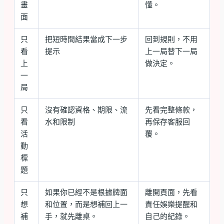
畫
懂。
面
只
把短時間結果當成下一步
回到規則，不用
看
提示
上一局替下一局
上
做決定。
一
局
只
沒有確認資格、期限、流
先看完整條款，
看
水和限制
再保存客服回
活
覆。
動
標
題
只
如果你已經不是根據牌面
離開頁面，先看
想
和位置，而是想補回上一
責任娛樂提醒和
補
手，就先離桌。
自己的紀錄。