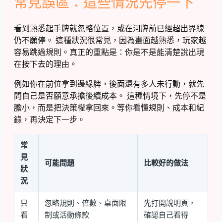
常見誤區：這些情況先停一下
看到熟悉起手牌就忽略位置，或在河牌前已經超出界線
仍不願停。 這種狀況很常見，因為畫面越熟悉，玩家越
容易跳過規則。真正的重點是：你是不是能清楚說出現
在按下去的理由。
例如你在前位拿到邊緣牌，後面還有多人未行動，就先
問自己是否願意承擔後續成本。 這種情境下，先停不是
膽小，而是把決策權拿回來。等你看懂規則、成本和紀
錄，再決定下一步。
常
見
可能問題
比較好的做法
狀
況
只
忽略規則、倍數、桌面限
先打開說明頁，
看
制或活動條款
確認自己看得