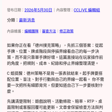
2026年5月30日
｜
CCLIVE 編輯組
發布日期：
內容整理：
分類：
最新消息
內容維護：
編輯團隊
｜
審查方法
｜
修正政策
如果你正在看「德州撲克策略」，先抓三個答案：從起
手牌、位置、牌桌階段與停損界線看自己的每一步決
策，而不是只靠單手牌好壞。這篇直接站在玩家操作前
的角度，把規則、成本、紀錄和停止界線整理清楚。
C 姐提醒：德州策略不是背一張表就結束。起手牌要搭
配位置、盲注、對手行動與自己的界線一起看。 你不需
要一次把所有細節背完，但要知道自己下一步要核對什
麼。
先講清楚限制：遊戲說明、活動條款、賠率、RTP、桌
面限制或客服回覆可能更新。文章會保留檢查方法與判