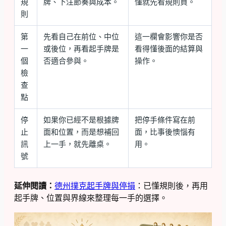
規
牌、下注節奏與成本。
懂就先看規則頁。
則
第
先看自己在前位、中位
這一欄會影響你是否
一
或後位，再看起手牌是
看得懂後面的結算與
個
否適合參與。
操作。
檢
查
點
停
如果你已經不是根據牌
把停手條件寫在前
止
面和位置，而是想補回
面，比事後懊惱有
訊
上一手，就先離桌。
用。
號
延伸閱讀：
德州撲克起手牌與停損
：已懂規則後，再用
起手牌、位置與界線來整理每一手的選擇。