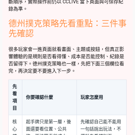
斷順序，實際操作前仍以 CCLIVE 當下頁面與可保存紀
錄為準。
德州撲克策略先看重點：三件事
先確認
很多玩家會一進頁面就看畫面、主題或按鈕，但真正影
響體驗的是規則是否看得懂、成本是否能控制、紀錄是
否留得下。德州撲克策略也一樣，先把下面三個欄位看
完，再決定要不要進入下一步。
先
看
你要確認什麼
玩家怎麼用
項
目
核
起手牌只是第一層，後
先確認自己能不能用
心
面還要看位置、公共
一句話說出玩法，不