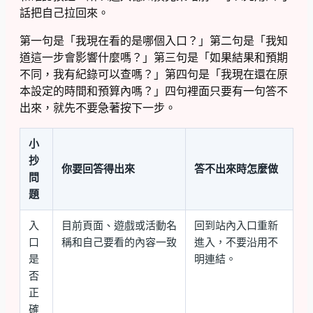
話把自己拉回來。
第一句是「我現在看的是哪個入口？」第二句是「我知
道這一步會影響什麼嗎？」第三句是「如果結果和預期
不同，我有紀錄可以查嗎？」第四句是「我現在還在原
本設定的時間和預算內嗎？」四句裡面只要有一句答不
出來，就先不要急著按下一步。
小
抄
你要回答得出來
答不出來時怎麼做
問
題
入
目前頁面、遊戲或活動名
回到站內入口重新
口
稱和自己要看的內容一致
進入，不要沿用不
是
明連結。
否
正
確