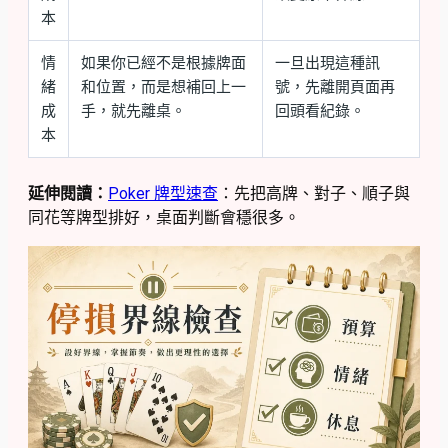
本
情
如果你已經不是根據牌面
一旦出現這種訊
緒
和位置，而是想補回上一
號，先離開頁面再
成
手，就先離桌。
回頭看紀錄。
本
延伸閱讀：
Poker 牌型速查
：先把高牌、對子、順子與
同花等牌型排好，桌面判斷會穩很多。