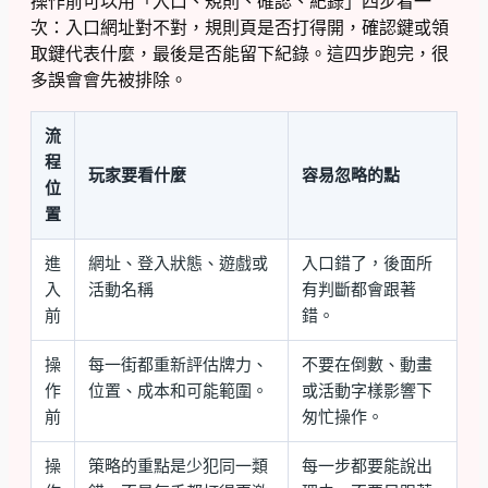
操作前可以用「入口、規則、確認、紀錄」四步看一
次：入口網址對不對，規則頁是否打得開，確認鍵或領
取鍵代表什麼，最後是否能留下紀錄。這四步跑完，很
多誤會會先被排除。
流
程
玩家要看什麼
容易忽略的點
位
置
進
網址、登入狀態、遊戲或
入口錯了，後面所
入
活動名稱
有判斷都會跟著
前
錯。
操
每一街都重新評估牌力、
不要在倒數、動畫
作
位置、成本和可能範圍。
或活動字樣影響下
前
匆忙操作。
操
策略的重點是少犯同一類
每一步都要能說出