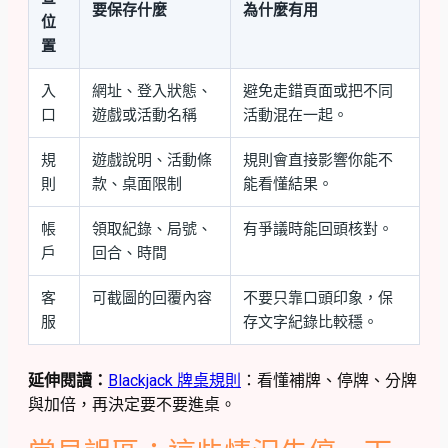
要保存什麼
為什麼有用
位
置
入
網址、登入狀態、
避免走錯頁面或把不同
口
遊戲或活動名稱
活動混在一起。
規
遊戲說明、活動條
規則會直接影響你能不
則
款、桌面限制
能看懂結果。
帳
領取紀錄、局號、
有爭議時能回頭核對。
戶
回合、時間
客
可截圖的回覆內容
不要只靠口頭印象，保
服
存文字紀錄比較穩。
延伸閱讀：
Blackjack 牌桌規則
：看懂補牌、停牌、分牌
與加倍，再決定要不要進桌。