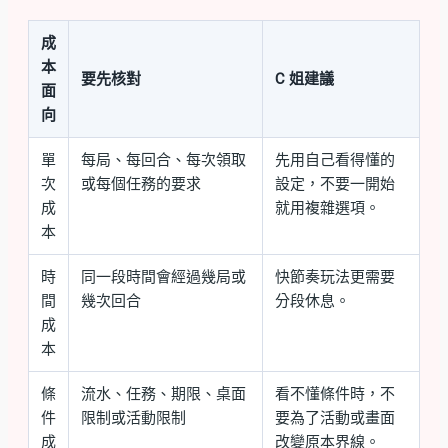
成
本
要先核對
C 姐建議
面
向
單
每局、每回合、每次領取
先用自己看得懂的
次
或每個任務的要求
設定，不要一開始
成
就用複雜選項。
本
時
同一段時間會經過幾局或
快節奏玩法更需要
間
幾次回合
分段休息。
成
本
條
流水、任務、期限、桌面
看不懂條件時，不
件
限制或活動限制
要為了活動或畫面
成
改變原本界線。