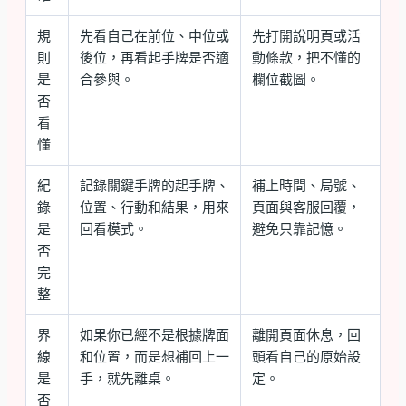
規
先看自己在前位、中位或
先打開說明頁或活
則
後位，再看起手牌是否適
動條款，把不懂的
是
合參與。
欄位截圖。
否
看
懂
紀
記錄關鍵手牌的起手牌、
補上時間、局號、
錄
位置、行動和結果，用來
頁面與客服回覆，
是
回看模式。
避免只靠記憶。
否
完
整
界
如果你已經不是根據牌面
離開頁面休息，回
線
和位置，而是想補回上一
頭看自己的原始設
是
手，就先離桌。
定。
否