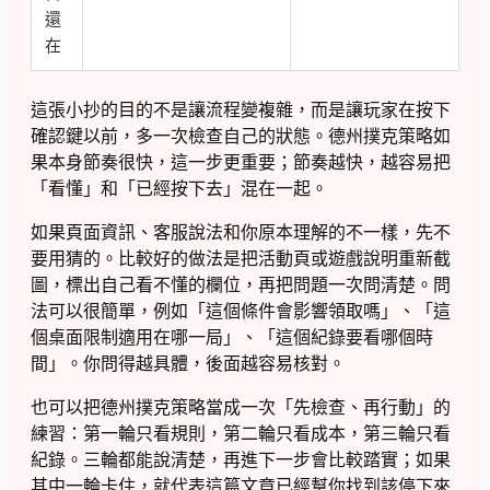
還
在
這張小抄的目的不是讓流程變複雜，而是讓玩家在按下
確認鍵以前，多一次檢查自己的狀態。德州撲克策略如
果本身節奏很快，這一步更重要；節奏越快，越容易把
「看懂」和「已經按下去」混在一起。
如果頁面資訊、客服說法和你原本理解的不一樣，先不
要用猜的。比較好的做法是把活動頁或遊戲說明重新截
圖，標出自己看不懂的欄位，再把問題一次問清楚。問
法可以很簡單，例如「這個條件會影響領取嗎」、「這
個桌面限制適用在哪一局」、「這個紀錄要看哪個時
間」。你問得越具體，後面越容易核對。
也可以把德州撲克策略當成一次「先檢查、再行動」的
練習：第一輪只看規則，第二輪只看成本，第三輪只看
紀錄。三輪都能說清楚，再進下一步會比較踏實；如果
其中一輪卡住，就代表這篇文章已經幫你找到該停下來