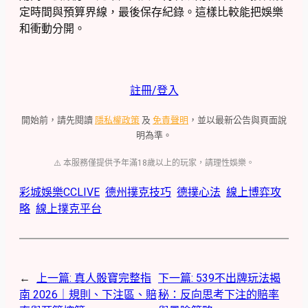
定時間與預算界線，最後保存紀錄。這樣比較能把娛樂
和衝動分開。
註冊/登入
開始前，請先閱讀
隱私權政策
及
免責聲明
，並以最新公告與頁面說
明為準。
⚠️ 本服務僅提供予年滿18歲以上的玩家，請理性娛樂。
彩城娛樂CCLIVE
德州撲克技巧
德撲心法
線上博弈攻
略
線上撲克平台
←
上一篇:
真人骰寶完整指
下一篇:
539不出牌玩法揭
南 2026｜規則、下注區、賠
秘：反向思考下注的賠率