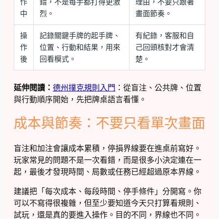
作
錯，不是每手都打得更激
理由，不要只跟著
中
烈。
畫面節奏。
操
記錄關鍵手牌的起手牌、
有紀錄，客服和自
作
位置、行動和結果，用來
己回頭核對才會清
後
回看模式。
楚。
延伸閱讀：
德州撲克規則入門
：從盲注、公共牌、位置
與行動順序開始，先把牌桌語言看懂。
成本與節奏：不要只看單次畫面
盲注和加注會讓成本累積，停損界線要在進桌前寫好。
玩家常見的問題不是一次看錯，而是很多小決定連在一
起，最後才發現時間、局數或任務已經超過原本界線。
建議把「每次成本、每段時間、停手條件」分開寫。你
可以不寫得很複雜，但至少要知道今天只打算看規則、
試玩，還是真的要進入操作。目的不同，界線也不同。