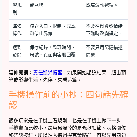
學規
或區塊
或高波動選項。
則
準備
核對入口、限制、成本
不要在倒數或情緒
操作
和停止界線
下臨時改變設定。
遇到
保存紀錄，整理時間、
不要只用記憶描述
疑問
局號、頁面與客服回覆
問題。
延伸閱讀：
責任娛樂提醒
：如果開始想追結果、超出預
算或影響生活，先停下來看這篇。
手機操作前的小抄：四句話先確
認
很多玩家是在手機上看規則，也是在手機上做下一步。
手機畫面比較小，最容易漏掉的是條款細節、表格欄位
和確認按鈕，所以進入德州撲克策略前，可以先用四句