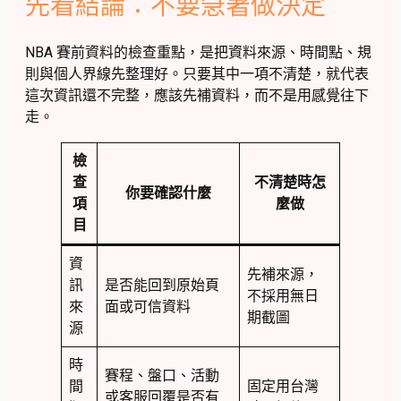
先看結論：不要急著做決定
NBA 賽前資料的檢查重點，是把資料來源、時間點、規
則與個人界線先整理好。只要其中一項不清楚，就代表
這次資訊還不完整，應該先補資料，而不是用感覺往下
走。
檢
查
不清楚時怎
你要確認什麼
項
麼做
目
資
先補來源，
訊
是否能回到原始頁
不採用無日
來
面或可信資料
期截圖
源
時
賽程、盤口、活動
間
固定用台灣
或客服回覆是否有