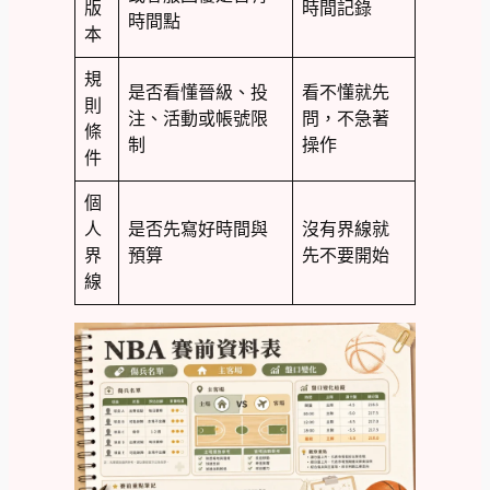
版
時間記錄
時間點
本
規
是否看懂晉級、投
看不懂就先
則
注、活動或帳號限
問，不急著
條
制
操作
件
個
人
是否先寫好時間與
沒有界線就
界
預算
先不要開始
線