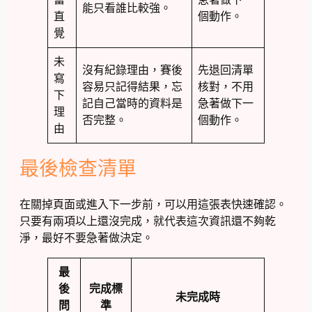
能只看誰比較強。
直
個動作。
覺
未
沒有紀錄理由，賽後
先退回清單
寫
容易只記得結果，忘
核對，不用
下
記自己當時的資料是
急著做下一
理
否完整。
個動作。
由
最後檢查清單
在關掉頁面或進入下一步前，可以用這張表快速確認。
只要有兩項以上還沒完成，就代表這次資訊還不夠乾
淨，最好不要急著做決定。
最
後
完成標
未完成時
問
準