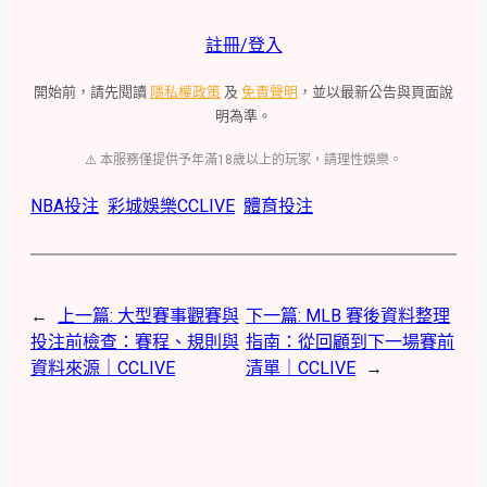
註冊/登入
開始前，請先閱讀
隱私權政策
及
免責聲明
，並以最新公告與頁面說
明為準。
⚠️ 本服務僅提供予年滿18歲以上的玩家，請理性娛樂。
NBA投注
彩城娛樂CCLIVE
體育投注
←
上一篇:
大型賽事觀賽與
下一篇:
MLB 賽後資料整理
投注前檢查：賽程、規則與
指南：從回顧到下一場賽前
資料來源｜CCLIVE
清單｜CCLIVE
→