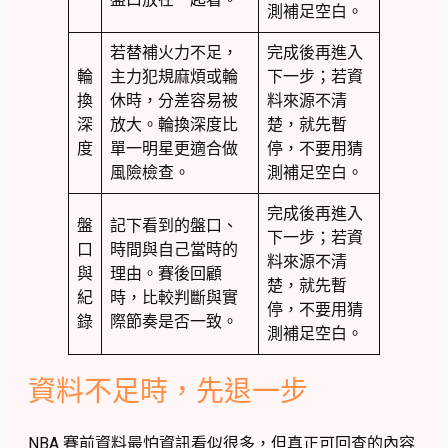
測補足空白。
若替補火力不足，
完成後再進入
輪
主力犯規麻煩或輪
下一步；若資
換
休時，分差容易被
料來源不清
深
放大。輪換深度比
楚，就先暫
度
單一明星更適合做
停，不要用猜
風險檢查。
測補足空白。
完成後再進入
盤
記下看到的盤口、
下一步；若資
口
時間與自己當時的
料來源不清
與
理由。賽後回顧
楚，就先暫
紀
時，比較判斷與實
停，不要用猜
錄
際節奏是否一致。
測補足空白。
資料不足時，先退一步
NBA 賽前資料最怕資訊看似很多，但真正可回查的內容