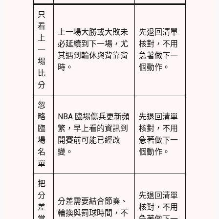
只
看
上一場大勝或大敗未
先退回清單
上
必延續到下一場，尤
核對，不用
一
其遇到輪休與背靠背
急著做下一
場
時。
個動作。
比
分
忽
略
NBA 臨場傷兵更新頻
先退回清單
臨
繁，早上看的資訊到
核對，不用
場
開賽前可能已經改
急著做下一
名
變。
個動作。
單
把
分
先退回清單
分差需要結合節奏、
差
核對，不用
輪換與罰球時間，不
當
急著做下一