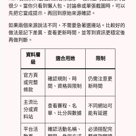
很少。當你只看到懶人包、討論串或單張截圖時，可以
先把它當成提示，再回到原始來源確認。
如果兩個來源說法不同，不需要急著選邊站。比較好的
做法是記下差異、查看更新時間，並等到資訊更穩定後
再做判斷。
資料層
適合用途
限制
級
官方頁
確認規則、時
仍需注意更
或完整
間、資格與限制
新時間
條款
主流比
查看賽程、名
不同網站可
分或資
單、比分與數據
能有延遲
料站
平台活
確認活動名稱、
必須搭配完