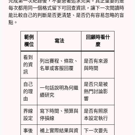
完成第一次紀錄後，不要急著追求完美。真正重要的是
每次都用同一個格式留下可回查資訊，讓下一次閱讀時
能比較自己的判斷是否更清楚、是否仍有容易忽略的盲
點。
範例
回顧時看什
寫法
欄位
麼
看到
列出賽程、條款、
是否有來源
的資
名單或客服回覆
與時間
訊
自己
是否只是被
一句話說明為何繼
的理
熱門討論影
續研究
由
響
界線
寫下時間、預算與
是否有照原
設定
停損線
本設定執行
事後
補上實際結果與資
下一次要先