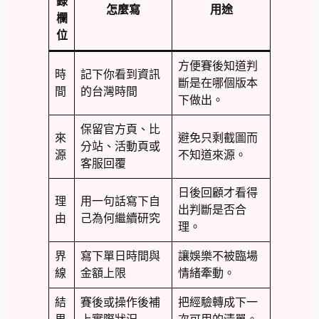
錄
怎麼寫
用途
欄
位
方便賽後知道判
時
記下你看到資訊
斷是在哪個版本
間
的台灣時間
下做出。
保留官方頁、比
來
避免只剩截圖而
分站、活動頁或
源
不知道來源。
客服回覆
日後回顧才看得
理
用一句話寫下自
出判斷是否合
由
己為何繼續研究
理。
界
寫下單日時間與
讓娛樂不被臨場
線
金額上限
情緒牽動。
結
賽後或操作後補
把經驗轉成下一