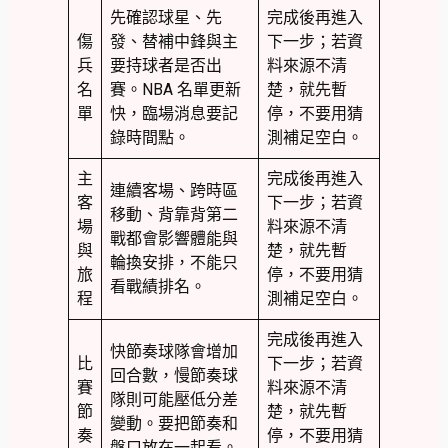
先確認球星、先
完成後再進入
傷
發、替補中鋒與主
下一步；若資
兵
要持球者是否出
料來源不清
名
賽。NBA 名單更新
楚，就先暫
單
快，臨場消息要記
停，不要用猜
錄時間點。
測補足空白。
主
完成後再進入
連續客場、跨時區
客
下一步；若資
移動、背靠背第二
場
料來源不清
戰都會影響體能與
與
楚，就先暫
輪換安排，不能只
旅
停，不要用猜
看戰績排名。
程
測補足空白。
完成後再進入
快節奏球隊會增加
比
下一步；若資
回合數，慢節奏球
賽
料來源不清
隊則可能壓低分差
節
楚，就先暫
變動。要把節奏和
奏
停，不要用猜
盤口放在一起看。