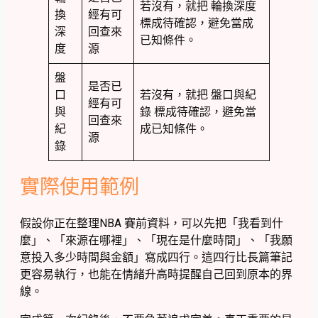
若沒有，就把 輪換深度
換
經有可
標成待確認，避免當成
深
回查來
已知條件。
度
源
盤
是否已
口
若沒有，就把 盤口與紀
經有可
與
錄 標成待確認，避免當
回查來
紀
成已知條件。
源
錄
實際使用範例
假設你正在整理NBA 賽前資料，可以先把「我看到什
麼」、「來源在哪裡」、「現在是什麼時間」、「我願
意投入多少時間與金額」寫成四行。這四行比長篇筆記
更容易執行，也能在情緒升高時提醒自己回到原本的界
線。