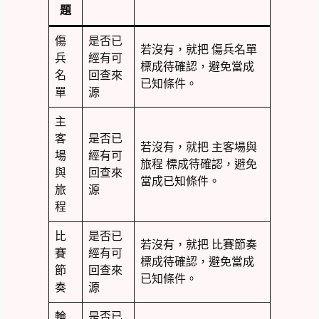
題
傷
是否已
若沒有，就把 傷兵名單
兵
經有可
標成待確認，避免當成
名
回查來
已知條件。
單
源
主
客
是否已
若沒有，就把 主客場與
場
經有可
旅程 標成待確認，避免
與
回查來
當成已知條件。
旅
源
程
比
是否已
若沒有，就把 比賽節奏
賽
經有可
標成待確認，避免當成
節
回查來
已知條件。
奏
源
輪
是否已