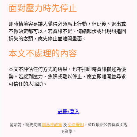
面對壓力時先停止
即時情境容易讓人覺得必須馬上行動，但延後、退出或
不做決定都可以。若資訊不足、情緒起伏或出現想追回
損失的念頭，應先停止並離開畫面。
本文不處理的內容
本文不評估任何方式的結果，也不把即時資訊描述為優
勢。若感到壓力、焦躁或難以停止，應立即離開並尋求
可信任的人協助。
註冊/登入
開始前，請先閱讀
隱私權政策
及
免責聲明
，並以最新公告與頁面說
明為準。