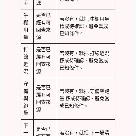
手
源
牛
是否已
若沒有，就把 牛棚用量
棚
經有可
標成待確認，避免當成
用
回查來
已知條件。
量
源
打
是否已
若沒有，就把 打線近況
線
經有可
標成待確認，避免當成
近
回查來
已知條件。
況
源
守
是否已
備
若沒有，就把 守備與跑
經有可
與
壘 標成待確認，避免當
回查來
跑
成已知條件。
源
壘
下
是否已
一
若沒有，就把 下一場清