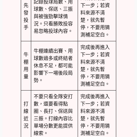
記錄投球局數、用
先
下一步；若資
球數、保送、三振
發
料來源不清
與被強勁擊球情
投
楚，就先暫
況。只看勝敗投容
手
停，不要用猜
易忽略投球內容。
測補足空白。
完成後再進入
牛棚連續出賽、用
牛
下一步；若資
球數過多或終結者
棚
料來源不清
休息不足，都可能
用
楚，就先暫
影響下一場後段局
量
停，不要用猜
勢。
測補足空白。
不要只看全隊安打
完成後再進入
打
數，還要看得點
下一步；若資
線
圈、長打、保送與
料來源不清
近
三振。打線內容比
楚，就先暫
況
單場分數更能提供
停，不要用猜
線索。
測補足空白。