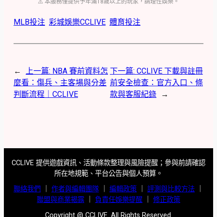
⚠️ 本服務僅提供予年滿18歲以上的玩家，請理性娛樂。
MLB投注
彩城娛樂CCLIVE
體育投注
←
上一篇:
NBA 賽前資料怎
下一篇:
CCLIVE 下載與註冊
麼看：傷兵、主客場與分差
前安全檢查：官方入口、條
判斷流程｜CCLIVE
款與客服紀錄
→
CCLIVE 提供遊戲資訊、活動條款整理與風險提醒；參與前請確認
所在地規範、平台公告與個人預算。
聯絡我們
｜
作者與編輯團隊
｜
編輯政策
｜
評測與比較方法
｜
聯盟與商業揭露
｜
負責任娛樂提醒
｜
修正政策
Copyright @ CCLIVE. All Rights Reserved.