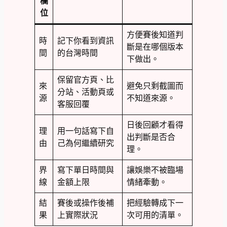
欄
位
方便賽後知道判
時
記下你看到資訊
斷是在哪個版本
間
的台灣時間
下做出。
保留官方頁、比
來
避免只剩截圖而
分站、活動頁或
源
不知道來源。
客服回覆
日後回顧才看得
理
用一句話寫下自
出判斷是否合
由
己為何繼續研究
理。
界
寫下單日時間與
讓娛樂不被臨場
線
金額上限
情緒牽動。
結
賽後或操作後補
把經驗轉成下一
果
上實際狀況
次可用的清單。