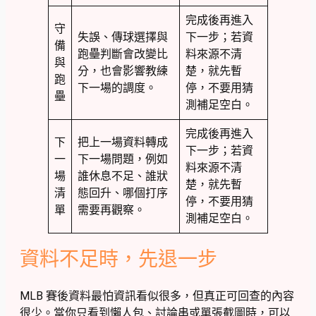
完成後再進入
守
失誤、傳球選擇與
下一步；若資
備
跑壘判斷會改變比
料來源不清
與
分，也會影響教練
楚，就先暫
跑
下一場的調度。
停，不要用猜
壘
測補足空白。
完成後再進入
下
把上一場資料轉成
下一步；若資
一
下一場問題，例如
料來源不清
場
誰休息不足、誰狀
楚，就先暫
清
態回升、哪個打序
停，不要用猜
單
需要再觀察。
測補足空白。
資料不足時，先退一步
MLB 賽後資料最怕資訊看似很多，但真正可回查的內容
很少。當你只看到懶人包、討論串或單張截圖時，可以