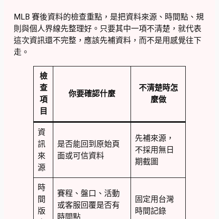
MLB 賽後資料的檢查重點，是把資料來源、時間點、規
則與個人界線先整理好。只要其中一項不清楚，就代表
這次資訊還不完整，應該先補資料，而不是用感覺往下
走。
檢
查
不清楚時怎
你要確認什麼
項
麼做
目
資
先補來源，
訊
是否能回到原始頁
不採用無日
來
面或可信資料
期截圖
源
時
賽程、盤口、活動
間
固定用台灣
或客服回覆是否有
版
時間記錄
時間點