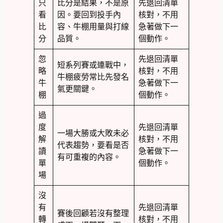
只
比分是結果，不是原
先退回清單
看
因。要回到投手內
核對，不用
比
容、牛棚用量與打線
急著做下一
分
品質。
個動作。
忽
先退回清單
短系列賽或連戰中，
略
核對，不用
牛棚疲勞常比先發名
牛
急著做下一
氣更關鍵。
棚
個動作。
過
度
先退回清單
一場大勝或大敗未必
解
核對，不用
代表趨勢，要看是否
讀
急著做下一
有可重複的內容。
單
個動作。
場
沒
有
先退回清單
賽後回顧若沒有整理
轉
核對，不用