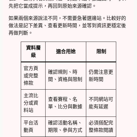
先把它當成提示，再回到原始來源確認。
如果兩個來源說法不同，不需要急著選邊站。比較好的
做法是記下差異、查看更新時間，並等到資訊更穩定後
再做判斷。
資料層
適合用途
限制
級
官方頁
確認規則、時
仍需注意更
或完整
間、資格與限制
新時間
條款
主流比
查看賽程、名
不同網站可
分或資
單、比分與數據
能有延遲
料站
平台活
確認活動名稱、
必須搭配完
動頁
期限、參與方式
整條款閱讀