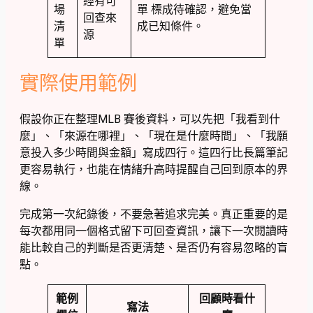
經有可
場
單 標成待確認，避免當
回查來
清
成已知條件。
源
單
實際使用範例
假設你正在整理MLB 賽後資料，可以先把「我看到什
麼」、「來源在哪裡」、「現在是什麼時間」、「我願
意投入多少時間與金額」寫成四行。這四行比長篇筆記
更容易執行，也能在情緒升高時提醒自己回到原本的界
線。
完成第一次紀錄後，不要急著追求完美。真正重要的是
每次都用同一個格式留下可回查資訊，讓下一次閱讀時
能比較自己的判斷是否更清楚、是否仍有容易忽略的盲
點。
範例
回顧時看什
寫法