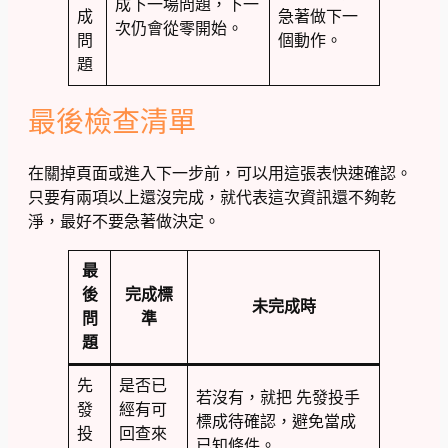
成下一場問題，下一
成
急著做下一
次仍會從零開始。
問
個動作。
題
最後檢查清單
在關掉頁面或進入下一步前，可以用這張表快速確認。
只要有兩項以上還沒完成，就代表這次資訊還不夠乾
淨，最好不要急著做決定。
最
後
完成標
未完成時
問
準
題
先
是否已
若沒有，就把 先發投手
發
經有可
標成待確認，避免當成
投
回查來
已知條件。