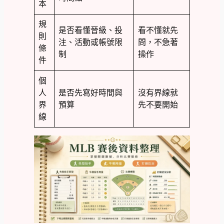
本
規
是否看懂晉級、投
看不懂就先
則
注、活動或帳號限
問，不急著
條
制
操作
件
個
人
是否先寫好時間與
沒有界線就
界
預算
先不要開始
線