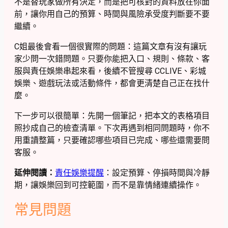
不是替玩家做所有決定，而是把可核對的資料放在你面
前，讓你用自己的預算、時間與風險承受度判斷要不要
繼續。
C姐最後會看一個很實際的問題：這篇文章有沒有讓玩
家少問一次錯問題。只要你能把入口、規則、條款、客
服與責任娛樂串起來看，後續不管搜尋 CCLIVE、彩城
娛樂、遊戲玩法或活動條件，都會更清楚自己正在找什
麼。
下一步可以很簡單：先開一個筆記，把本文的表格項目
照抄成自己的檢查清單。下次再遇到相同問題時，你不
用重讀整篇，只要確認哪些項目已完成、哪些還需要問
客服。
延伸閱讀：
責任娛樂提醒
：設定預算、停損時間與冷靜
期，讓娛樂回到可控範圍，而不是靠情緒連續操作。
常見問題