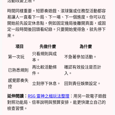
活動改變上限。
時間同樣重要。短節奏遊戲、滾球盤或任務型活動都容
易讓人一直看下一局、下一場、下一個進度。你可以在
開始前先設定休息點，例如固定幾局後離開頁面，或固
定一段時間後回頭看紀錄。只要開始覺得急，就先停下
來。
項目
先做什麼
為什麼
只看規則與成
第一次玩
不急著參加活動。
本。
再比較活動條
確認有效投注是否計
已熟悉規則
件。
入。
感覺節奏失
立刻停下休息。
回到責任娛樂設定。
控
延伸閱讀：
RSG 雷神之槌玩法整理
：用另一款電子遊戲
對照功能局、倍率說明與預算安排，能更快建立自己的
檢查習慣。