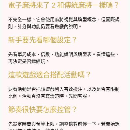
電子麻將來了 2 和傳統麻將一樣嗎？
不完全一樣。它會使用麻將視覺與牌型概念，但實際規
則、計分與功能仍要看遊戲內說明。
新手要先看哪個設定？
先看單局成本、倍數、功能說明與牌型表。看懂這些，
再決定是否繼續玩。
這款遊戲適合搭配活動嗎？
要看活動是否把該遊戲列入有效投注，以及是否有限制
比例。活動頁沒有寫清楚時，先問客服。
節奏很快要怎麼控管？
先設定時間與預算上限，調整倍數前停一下。若開始想