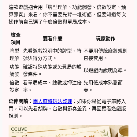
這款遊戲適合用「牌型理解、功能觸發、倍數設定、預
算節奏」來看。你不需要先背一堆術語，但要知道每次
操作前自己選了什麼倍數與單局成本。
檢查
要看什麼
玩家動作
項目
牌型
先看遊戲說明中的牌型、符
不要用傳統麻將規則
理解
號與得分方式。
直接套用。
功能
確認特殊功能或免費局的觸
以遊戲內說明為準。
觸發
發條件。
倍數
看單局成本、線數或押注倍
先用低成本熟悉節
設定
率。
奏。
延伸閱讀：
兩人麻將玩法整理
：如果你是從電子麻將入
門，可以先看胡牌、台數與節奏差異，再回頭看遊戲版
規則。