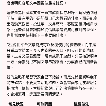
戲說明與客服文字回覆做最後確認。
這也是為什麼本文會一直提醒你保存紀錄。玩家遇到疑
問時，最有用的不是記得自己大概看過什麼，而是能拿
出活動頁截圖、投注單、交易時間、客服回覆與帳戶狀
態。這些資料會讓問題從情緒爭論變成可核對的流程，
也能幫你更快判斷下一步要問什麼。
C姐會把平台文章寫成可以反覆使用的檢查表，而不是
只看單次結果。今天你查的是入口，明天可能查洗碼
量，之後又要看骰寶、體育或電子遊戲。只要核對順序
一致，你就能把不同文章串起來看，形成自己的判斷習
慣。
我的重點不是替玩家自己下結論，而是先檢查資料能不
能被確認。不要只看活動標題、遊戲畫面或朋友經驗；
把情境、條款、客服紀錄與自己的決策順序放在一起，
才會知道哪一步還需要再問清楚。
常見狀況
可能問題
建議做法