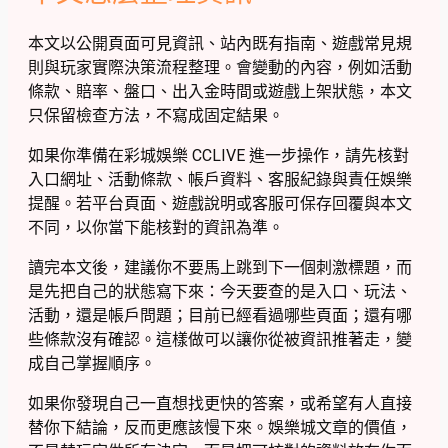
本文以公開頁面可見資訊、站內既有指南、遊戲常見規
則與玩家實際決策流程整理。會變動的內容，例如活動
條款、賠率、盤口、出入金時間或遊戲上架狀態，本文
只保留檢查方法，不寫成固定結果。
如果你準備在彩城娛樂 CCLIVE 進一步操作，請先核對
入口網址、活動條款、帳戶資料、客服紀錄與責任娛樂
提醒。若平台頁面、遊戲說明或客服可保存回覆與本文
不同，以你當下能核對的資訊為準。
讀完本文後，建議你不要馬上跳到下一個刺激標題，而
是先把自己的狀態寫下來：今天要查的是入口、玩法、
活動，還是帳戶問題；目前已經看過哪些頁面；還有哪
些條款沒有確認。這樣做可以讓你從被資訊推著走，變
成自己掌握順序。
如果你發現自己一直想找更快的答案，或希望有人直接
替你下結論，反而更應該慢下來。娛樂城文章的價值，