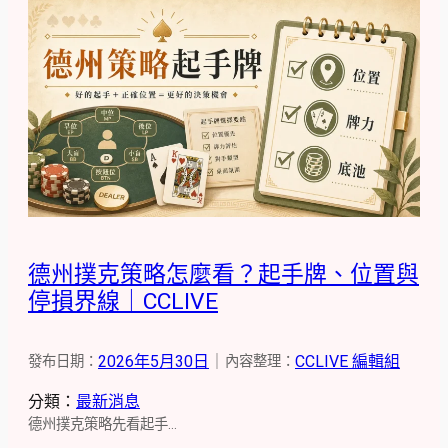
德州撲克策略怎麼看？起手牌、位置與
停損界線｜CCLIVE
2026年5月30日
｜
CCLIVE 編輯組
發布日期：
內容整理：
分類：
最新消息
德州撲克策略先看起手…