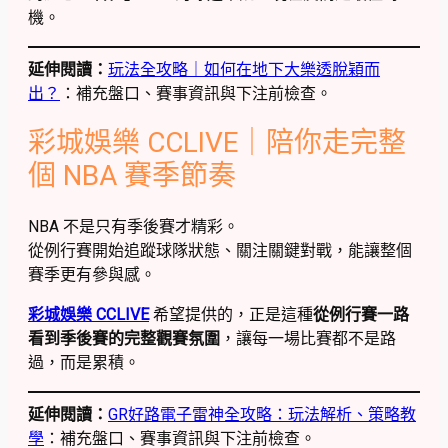
機。
延伸閱讀：
玩法全攻略｜如何在地下大樂透脫穎而
出？
：補充盤口、賽事資訊與下注前檢查。
彩城娛樂 CCLIVE｜陪你走完整
個 NBA 賽季節奏
NBA 不是只有季後賽才精彩。
從例行賽開始追蹤球隊狀態、關注關鍵對戰，能讓整個
賽季更有參與感。
彩城娛樂 CCLIVE
希望提供的，正是這種
從例行賽一路
看到季後賽的完整觀賽氛圍
，讓每一場比賽都不是路
過，而是累積。
延伸閱讀：
GR好路電子雷神全攻略：玩法解析、策略教
學
：補充盤口、賽事資訊與下注前檢查。