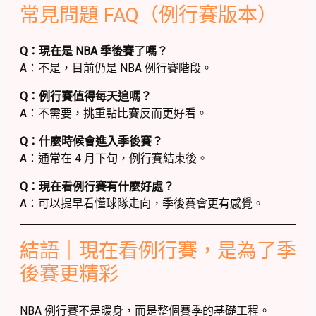
常見問題 FAQ（例行賽版本）
Q：現在是 NBA 季後賽了嗎？
A：不是，目前仍是 NBA 例行賽階段。
Q：例行賽值得每天追嗎？
A：不需要，挑重點比賽反而更好看。
Q：什麼時候會進入季後賽？
A：通常在 4 月下旬，例行賽結束後。
Q：現在看例行賽有什麼好處？
A：可以提早看懂球隊走向，季後賽會更有感覺。
結語｜現在看例行賽，是為了季
後賽更精彩
NBA 例行賽不是暖身，而是整個賽季的基礎工程。