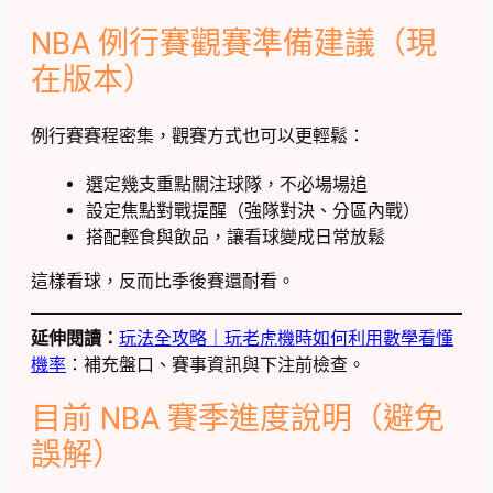
NBA 例行賽觀賽準備建議（現
在版本）
例行賽賽程密集，觀賽方式也可以更輕鬆：
選定幾支重點關注球隊，不必場場追
設定焦點對戰提醒（強隊對決、分區內戰）
搭配輕食與飲品，讓看球變成日常放鬆
這樣看球，反而比季後賽還耐看。
延伸閱讀：
玩法全攻略｜玩老虎機時如何利用數學看懂
機率
：補充盤口、賽事資訊與下注前檢查。
目前 NBA 賽季進度說明（避免
誤解）