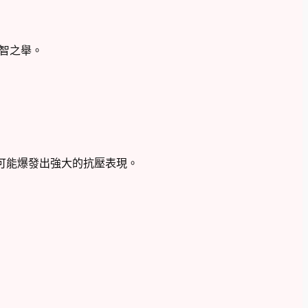
智之舉。
可能爆發出強大的抗壓表現。