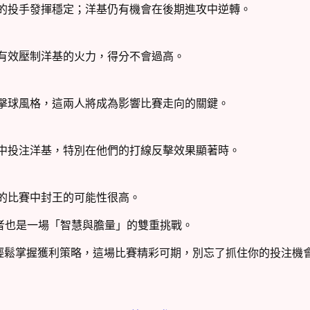
的投手發揮穩定；洋基仍有機會在後期進攻中逆轉。
有效壓制洋基的火力，得分不會過高。
擊球風格，這兩人將成為影響比賽走向的關鍵。
中投注洋基，特別在他們的打線反擊效果顯著時。
的比賽中封王的可能性很高。
者也是一場「智慧與膽量」的雙重挑戰。
輕鬆掌握獲利策略，這場比賽精彩可期，別忘了抓住你的投注機