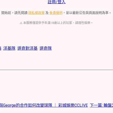
註冊/登入
開始前，請先閱讀
隱私權政策
及
免責聲明
，並以最新公告與頁面說明為準。
⚠️ 本服務僅提供予年滿18歲以上的玩家，請理性娛樂。
略
洋基隊
道奇對洋基
道奇隊
d與George的合作如何改變球隊 ｜ 彩城娛樂CCLIVE
下一篇:
輪盤