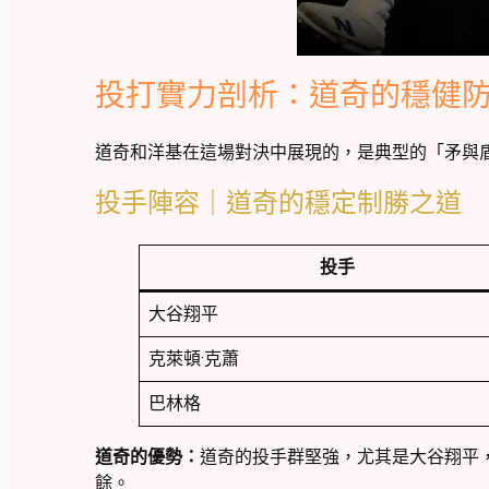
投打實力剖析：道奇的穩健防守
道奇和洋基在這場對決中展現的，是典型的「矛與
投手陣容｜道奇的穩定制勝之道
投手
大谷翔平
克萊頓·克蕭
巴林格
道奇的優勢：
道奇的投手群堅強，尤其是大谷翔平
餘。