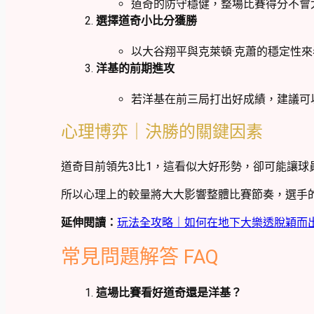
道奇的防守穩健，整場比賽得分不會
選擇道奇小比分獲勝
以大谷翔平與克萊頓·克蕭的穩定性
洋基的前期進攻
若洋基在前三局打出好成績，建議可
心理博弈｜決勝的關鍵因素
道奇目前領先3比1，這看似大好形勢，卻可能讓
所以心理上的較量將大大影響整體比賽節奏，選手
延伸閱讀：
玩法全攻略｜如何在地下大樂透脫穎而
常見問題解答 FAQ
這場比賽看好道奇還是洋基？