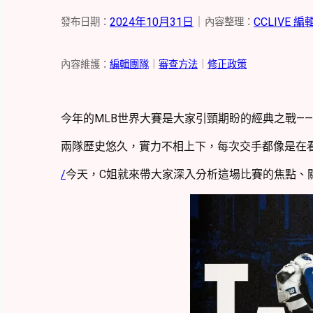
2024年10月31日
｜
CCLIVE 編
發布日期：
內容整理：
內容維護：
編輯團隊
｜
審查方法
｜
修正政策
今年的MLB世界大賽是大家引頸期盼的經典之戰—
兩隊歷史悠久，實力不相上下，每次交手都像是在
/
今天，C姐就來帶大家深入分析這場比賽的焦點、