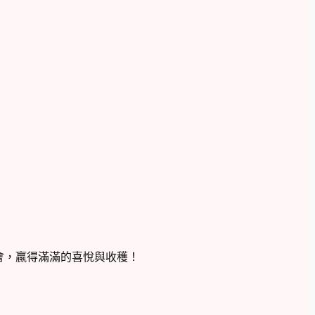
會，贏得滿滿的喜悅與收穫！