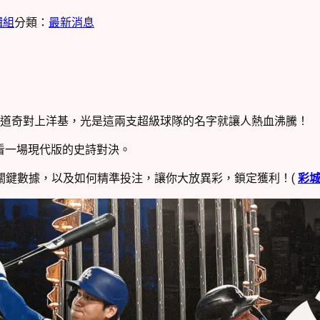
輯組
分類：
最新消息
—道奇對上洋基，光是這兩支超級球隊的名字就讓人熱血沸騰！
看一場現代版的史詩對決。
關鍵數據，以及如何精準投注，讓你大放異彩，鎖定獲利！(
彩城