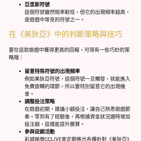
亞里斯符號
這個符號雖然賠率較低，但它的出現頻率超高，
是遊戲中常見的符號之一。
在《美狄亞》中的判斷策略與技巧
要在這款遊戲中獲得更高的回報，可得有一些巧妙的策
略哦：
留意特殊符號的出現頻率
例如美狄亞符號，這個符號一旦觸發，就能進入
免費旋轉的環節，所以要特別留意它的出現機
會。
調整投注策略
在遊戲初期，建議小額投注，讓自己熟悉遊戲節
奏。等到有了經驗後，再根據資金狀況適時增加
投注額，這樣能提升勝算。
參與促銷活動
彩城娛樂CCLIVE會定期推出各種針對《美狄亞》