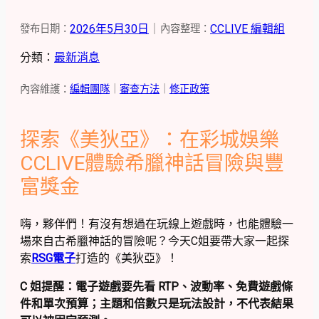
2026年5月30日
｜
CCLIVE 編輯組
發布日期：
內容整理：
分類：
最新消息
內容維護：
編輯團隊
｜
審查方法
｜
修正政策
探索《美狄亞》：在彩城娛樂
CCLIVE體驗希臘神話冒險與豐
富獎金
嗨，夥伴們！有沒有想過在玩線上遊戲時，也能體驗一
場來自古希臘神話的冒險呢？今天C姐要帶大家一起探
索
RSG電子
打造的《美狄亞》！
C 姐提醒：電子遊戲要先看 RTP、波動率、免費遊戲條
件和單次預算；主題和倍數只是玩法設計，不代表結果