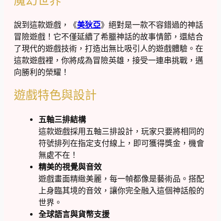
魔幻世界
說到這款遊戲，《
美狄亞
》絕對是一款不容錯過的神話
冒險遊戲！它不僅延續了希臘神話的故事情節，還結合
了現代的遊戲技術，打造出無比吸引人的遊戲體驗。在
這款遊戲裡，你將成為冒險英雄，接受一連串挑戰，邁
向勝利的榮耀！
遊戲特色與設計
五軸三排結構
這款遊戲採用五軸三排設計，玩家只要將相同的
符號排列在指定支付線上，即可獲得獎金，機會
無處不在！
精美的視覺與音效
遊戲畫面精緻美麗，每一幀都像是藝術品。搭配
上身臨其境的音效，讓你完全融入這個神話般的
世界。
全球語言與貨幣支援