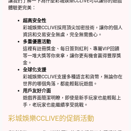
讓我們了解一下為什麼彩城娛樂CCLIVE可以讓你的遊戲
體驗更完美：
超高安全性
彩城娛樂CCLIVE採用頂尖加密技術，讓你的個人
資訊和交易安全無虞，完全無需擔心。
多重優惠活動
這裡有註冊獎金、每日簽到紅利、專屬VIP回饋
等一堆大獎等你來拿，讓你更有機會贏得豐厚獎
金。
全球化支援
彩城娛樂CCLIVE支援多種語言和貨幣，無論你在
世界的哪個角落，都能輕鬆玩遊戲。
用戶友好介面
遊戲界面簡潔明瞭，即使是新手玩家也能輕鬆上
手，老玩家也能繼續享受挑戰。
彩城娛樂CCLIVE的促銷活動