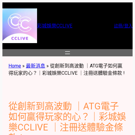
跳
至
主
彩城娛樂CCLIVE
註冊/登入
要
內
容
Home
»
最新消息
»
從創新到高波動 ｜ATG電子如何贏
得玩家的心？｜彩城娛樂CCLIVE ｜注冊送體驗金條款 !
從創新到高波動 ｜ATG電子
如何贏得玩家的心？｜彩城娛
樂CCLIVE ｜注冊送體驗金條