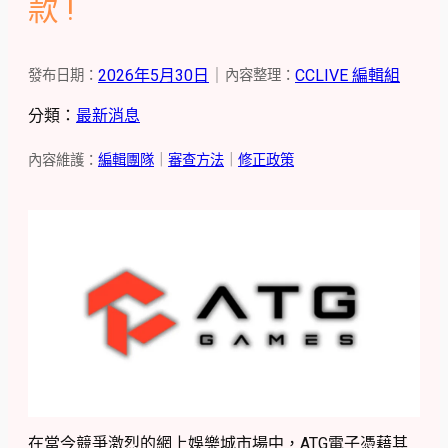
款 !
2026年5月30日
｜
CCLIVE 編輯組
發布日期：
內容整理：
分類：
最新消息
內容維護：
編輯團隊
｜
審查方法
｜
修正政策
在當今競爭激烈的網上娛樂城市場中，ATG電子憑藉其