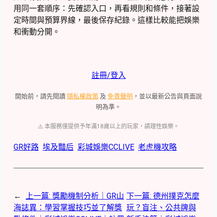
用同一套順序：先確認入口，再看規則和條件，接著設
定時間與預算界線，最後保存紀錄。這樣比較能把娛樂
和衝動分開。
註冊/登入
開始前，請先閱讀
隱私權政策
及
免責聲明
，並以最新公告與頁面說
明為準。
⚠️ 本服務僅提供予年滿18歲以上的玩家，請理性娛樂。
GR好路
埃及豔后
彩城娛樂CCLIVE
老虎機攻略
←
上一篇:
獎勵機制分析｜GR山
下一篇:
德州撲克怎麼
海誌異：學習掌握技巧並了解獎
玩？盲注、公共牌與