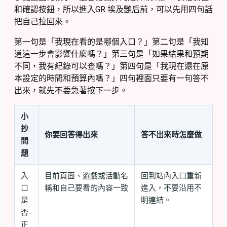
和確認按鈕，所以進入GR 埃及艷后前，可以先用四句話
把自己拉回來。
第一句是「我現在看的是哪個入口？」第二句是「我知
道這一步會影響什麼嗎？」第三句是「如果結果和預期
不同，我有紀錄可以查嗎？」第四句是「我現在還在原
本設定的時間和預算內嗎？」四句裡面只要有一句答不
出來，就先不要急著按下一步。
小
抄
你要回答得出來
答不出來時怎麼做
問
題
入
目前頁面、遊戲或活動名
回到站內入口重新
口
稱和自己要看的內容一致
進入，不要沿用不
是
明連結。
否
正