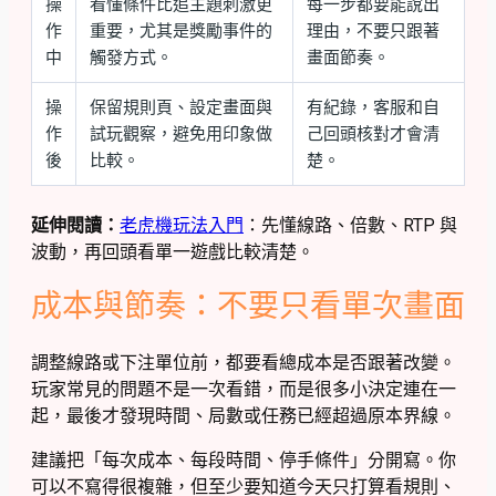
操
看懂條件比追主題刺激更
每一步都要能說出
作
重要，尤其是獎勵事件的
理由，不要只跟著
中
觸發方式。
畫面節奏。
操
保留規則頁、設定畫面與
有紀錄，客服和自
作
試玩觀察，避免用印象做
己回頭核對才會清
後
比較。
楚。
延伸閱讀：
老虎機玩法入門
：先懂線路、倍數、RTP 與
波動，再回頭看單一遊戲比較清楚。
成本與節奏：不要只看單次畫面
調整線路或下注單位前，都要看總成本是否跟著改變。
玩家常見的問題不是一次看錯，而是很多小決定連在一
起，最後才發現時間、局數或任務已經超過原本界線。
建議把「每次成本、每段時間、停手條件」分開寫。你
可以不寫得很複雜，但至少要知道今天只打算看規則、