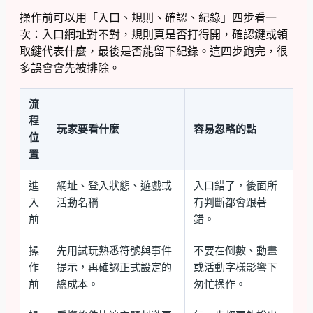
操作前可以用「入口、規則、確認、紀錄」四步看一
次：入口網址對不對，規則頁是否打得開，確認鍵或領
取鍵代表什麼，最後是否能留下紀錄。這四步跑完，很
多誤會會先被排除。
流
程
玩家要看什麼
容易忽略的點
位
置
進
網址、登入狀態、遊戲或
入口錯了，後面所
入
活動名稱
有判斷都會跟著
前
錯。
操
先用試玩熟悉符號與事件
不要在倒數、動畫
作
提示，再確認正式設定的
或活動字樣影響下
前
總成本。
匆忙操作。