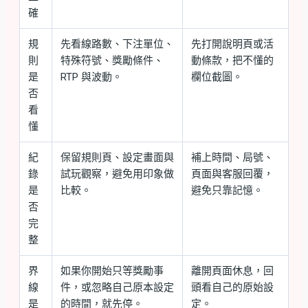
確
規
先看線路數、下注單位、
先打開說明頁或活
則
特殊符號、獎勵條件、
動條款，把不懂的
是
RTP 與波動。
欄位截圖。
否
看
懂
紀
保留規則頁、設定畫面與
補上時間、局號、
錄
試玩觀察，避免用印象做
頁面與客服回覆，
是
比較。
避免只靠記憶。
否
完
整
界
如果你開始只等獎勵事
離開頁面休息，回
線
件，或忽略自己原本設定
頭看自己的原始設
是
的時間，就先停。
定。