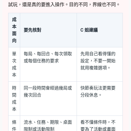
試玩，還是真的要進入操作。目的不同，界線也不同。
成
本
要先核對
C 姐建議
面
向
單
每局、每回合、每次領取
先用自己看得懂的
次
或每個任務的要求
設定，不要一開始
成
就用複雜選項。
本
時
同一段時間會經過幾局或
快節奏玩法更需要
間
幾次回合
分段休息。
成
本
條
流水、任務、期限、桌面
看不懂條件時，不
件
限制或活動限制
要為了活動或畫面