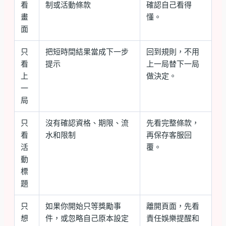
看
制或活動條款
確認自己看得
畫
懂。
面
只
把短時間結果當成下一步
回到規則，不用
看
提示
上一局替下一局
上
做決定。
一
局
只
沒有確認資格、期限、流
先看完整條款，
看
水和限制
再保存客服回
活
覆。
動
標
題
只
如果你開始只等獎勵事
離開頁面，先看
想
件，或忽略自己原本設定
責任娛樂提醒和