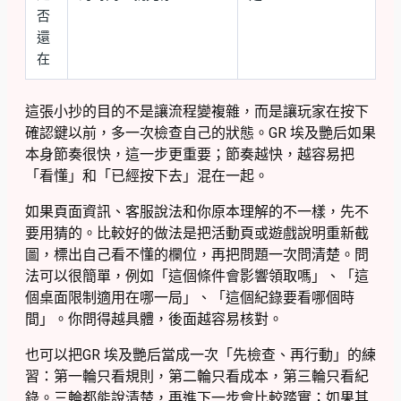
否
還
在
這張小抄的目的不是讓流程變複雜，而是讓玩家在按下
確認鍵以前，多一次檢查自己的狀態。GR 埃及艷后如果
本身節奏很快，這一步更重要；節奏越快，越容易把
「看懂」和「已經按下去」混在一起。
如果頁面資訊、客服說法和你原本理解的不一樣，先不
要用猜的。比較好的做法是把活動頁或遊戲說明重新截
圖，標出自己看不懂的欄位，再把問題一次問清楚。問
法可以很簡單，例如「這個條件會影響領取嗎」、「這
個桌面限制適用在哪一局」、「這個紀錄要看哪個時
間」。你問得越具體，後面越容易核對。
也可以把GR 埃及艷后當成一次「先檢查、再行動」的練
習：第一輪只看規則，第二輪只看成本，第三輪只看紀
錄。三輪都能說清楚，再進下一步會比較踏實；如果其