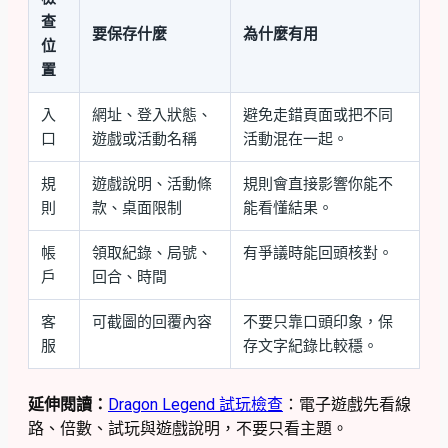
查
要保存什麼
為什麼有用
位
置
入
網址、登入狀態、
避免走錯頁面或把不同
口
遊戲或活動名稱
活動混在一起。
規
遊戲說明、活動條
規則會直接影響你能不
則
款、桌面限制
能看懂結果。
帳
領取紀錄、局號、
有爭議時能回頭核對。
戶
回合、時間
客
可截圖的回覆內容
不要只靠口頭印象，保
服
存文字紀錄比較穩。
延伸閱讀：
Dragon Legend 試玩檢查
：電子遊戲先看線
路、倍數、試玩與遊戲說明，不要只看主題。