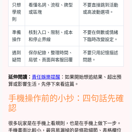
只想
看懂名詞、流程、牌型
不要直接跳到活動
學規
或區塊
或高波動選項。
則
準備
核對入口、限制、成本
不要在倒數或情緒
操作
和停止界線
下臨時改變設定。
遇到
保存紀錄，整理時間、
不要只用記憶描述
疑問
局號、頁面與客服回覆
問題。
延伸閱讀：
責任娛樂提醒
：如果開始想追結果、超出預
算或影響生活，先停下來看這篇。
手機操作前的小抄：四句話先確
認
很多玩家是在手機上看規則，也是在手機上做下一步。
手機畫面比較小，最容易漏掉的是條款細節、表格欄位