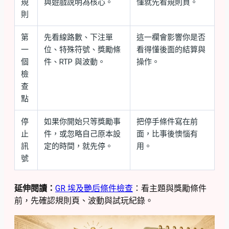
規
與遊戲說明為核心。
懂就先看規則頁。
則
第
先看線路數、下注單
這一欄會影響你是否
一
位、特殊符號、獎勵條
看得懂後面的結算與
個
件、RTP 與波動。
操作。
檢
查
點
停
如果你開始只等獎勵事
把停手條件寫在前
止
件，或忽略自己原本設
面，比事後懊惱有
訊
定的時間，就先停。
用。
號
延伸閱讀：
GR 埃及艷后條件檢查
：看主題與獎勵條件
前，先確認規則頁、波動與試玩紀錄。