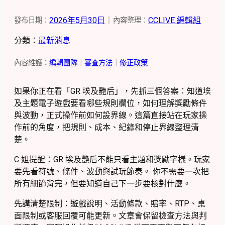
2026年5月30日
｜
CCLIVE 編輯組
發布日期：
內容整理：
分類：
最新消息
內容維護：
編輯團隊
｜
審查方法
｜
修正政策
如果你正在看「GR 埃及艷后」，先抓三個答案：知道埃
及主題電子遊戲要看哪些規則欄位，如何理解獎勵條件
與波動，正式操作前如何設界線。這篇直接站在玩家操
作前的角度，把規則、成本、紀錄和停止界線整理清
楚。
C 姐提醒：GR 埃及艷后不能只看主題和獎勵字樣。玩家
要先看符號、條件、波動與試玩節奏。 你不需要一次把
所有細節背完，但要知道自己下一步要核對什麼。
先講清楚限制：遊戲說明、活動條款、賠率、RTP、桌
面限制或客服回覆可能更新。文章會保留檢查方法與判