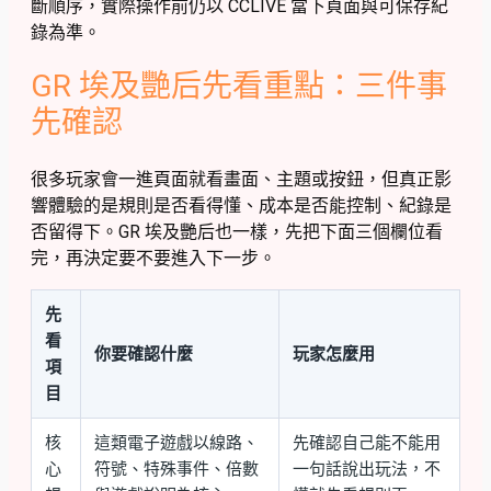
斷順序，實際操作前仍以 CCLIVE 當下頁面與可保存紀
錄為準。
GR 埃及艷后先看重點：三件事
先確認
很多玩家會一進頁面就看畫面、主題或按鈕，但真正影
響體驗的是規則是否看得懂、成本是否能控制、紀錄是
否留得下。GR 埃及艷后也一樣，先把下面三個欄位看
完，再決定要不要進入下一步。
先
看
你要確認什麼
玩家怎麼用
項
目
核
這類電子遊戲以線路、
先確認自己能不能用
心
符號、特殊事件、倍數
一句話說出玩法，不