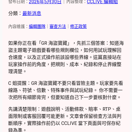
2026年5月30日
｜
CCLIVE 編輯組
發布日期：
內容整理：
分類：
最新消息
內容維護：
編輯團隊
｜
審查方法
｜
修正政策
如果你正在看「GR 海盜寶藏」，先抓三個答案：知道海
盜主題電子遊戲要看哪些規則欄位，如何用試玩理解回
合速度，以及正式操作前該設哪些界線。這篇直接站在
玩家操作前的角度，把規則、成本、紀錄和停止界線整
理清楚。
C 姐提醒：GR 海盜寶藏不要只看冒險主題。玩家要先看
線路、符號、倍數、特殊事件與試玩紀錄。 你不需要一
次把所有細節背完，但要知道自己下一步要核對什麼。
先講清楚限制：遊戲說明、活動條款、賠率、RTP、桌
面限制或客服回覆可能更新。文章會保留檢查方法與判
斷順序，實際操作前仍以 CCLIVE 當下頁面與可保存紀
錄為準。