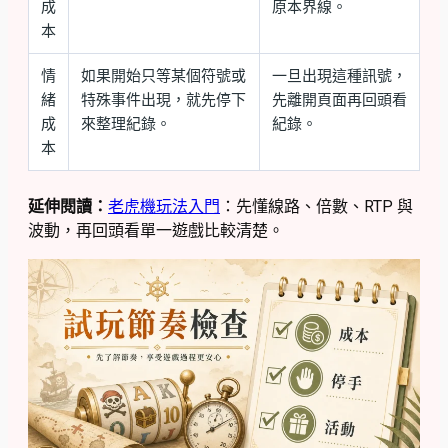
成
原本界線。
本
情
如果開始只等某個符號或
一旦出現這種訊號，
緒
特殊事件出現，就先停下
先離開頁面再回頭看
成
來整理紀錄。
紀錄。
本
延伸閱讀：
老虎機玩法入門
：先懂線路、倍數、RTP 與
波動，再回頭看單一遊戲比較清楚。