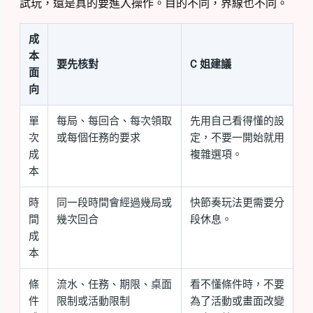
試玩，還是真的要進入操作。目的不同，界線也不同。
成
本
要先核對
C 姐建議
面
向
單
每局、每回合、每次領取
先用自己看得懂的設
次
或每個任務的要求
定，不要一開始就用
成
複雜選項。
本
時
同一段時間會經過幾局或
快節奏玩法更需要分
間
幾次回合
段休息。
成
本
條
流水、任務、期限、桌面
看不懂條件時，不要
件
限制或活動限制
為了活動或畫面改變