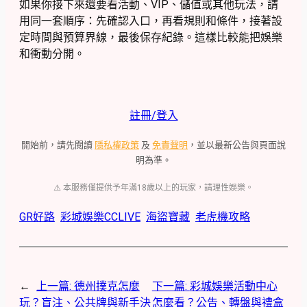
如果你接下來還要看活動、VIP、儲值或其他玩法，請
用同一套順序：先確認入口，再看規則和條件，接著設
定時間與預算界線，最後保存紀錄。這樣比較能把娛樂
和衝動分開。
註冊/登入
開始前，請先閱讀
隱私權政策
及
免責聲明
，並以最新公告與頁面說
明為準。
⚠️ 本服務僅提供予年滿18歲以上的玩家，請理性娛樂。
GR好路
彩城娛樂CCLIVE
海盜寶藏
老虎機攻略
←
上一篇:
德州撲克怎麼
下一篇:
彩城娛樂活動中心
玩？盲注、公共牌與新手決
怎麼看？公告、轉盤與禮盒