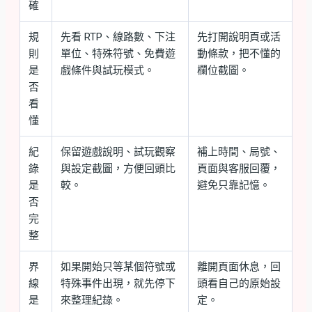
確
規
先看 RTP、線路數、下注
先打開說明頁或活
則
單位、特殊符號、免費遊
動條款，把不懂的
是
戲條件與試玩模式。
欄位截圖。
否
看
懂
紀
保留遊戲說明、試玩觀察
補上時間、局號、
錄
與設定截圖，方便回頭比
頁面與客服回覆，
是
較。
避免只靠記憶。
否
完
整
界
如果開始只等某個符號或
離開頁面休息，回
線
特殊事件出現，就先停下
頭看自己的原始設
是
來整理紀錄。
定。