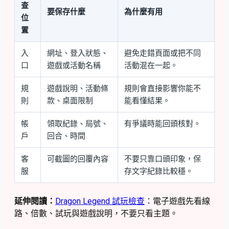
查
要保存什麼
為什麼有用
位
置
入
網址、登入狀態、
避免走錯頁面或把不同
口
遊戲或活動名稱
活動混在一起。
規
遊戲說明、活動條
規則會直接影響你能不
則
款、桌面限制
能看懂結果。
帳
領取紀錄、局號、
有爭議時能回頭核對。
戶
回合、時間
客
可截圖的回覆內容
不要只靠口頭印象，保
服
存文字紀錄比較穩。
延伸閱讀：
Dragon Legend 試玩檢查
：電子遊戲先看線
路、倍數、試玩與遊戲說明，不要只看主題。