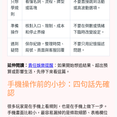
只想
看懂名詞、流程、牌型
不要直接跳到活動
學規
或區塊
或高波動選項。
則
準備
核對入口、限制、成本
不要在倒數或情緒
操作
和停止界線
下臨時改變設定。
遇到
保存紀錄，整理時間、
不要只用記憶描述
疑問
局號、頁面與客服回覆
問題。
延伸閱讀：
責任娛樂提醒
：如果開始想追結果、超出預
算或影響生活，先停下來看這篇。
手機操作前的小抄：四句話先確
認
很多玩家是在手機上看規則，也是在手機上做下一步。
手機畫面比較小，最容易漏掉的是條款細節、表格欄位