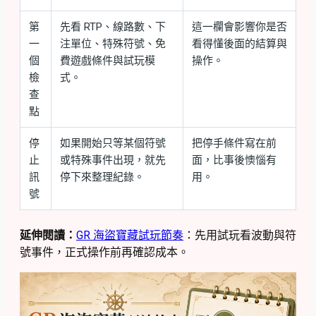
第
先看 RTP、線路數、下
這一欄會影響你是否
一
注單位、特殊符號、免
看得懂後面的結算與
個
費遊戲條件與試玩模
操作。
檢
式。
查
點
停
如果開始只等某個符號
把停手條件寫在前
止
或特殊事件出現，就先
面，比事後懊惱有
訊
停下來整理紀錄。
用。
號
延伸閱讀：
GR 海盜寶藏試玩節奏
：先用試玩看波動與符
號事件，正式操作前再確認成本。