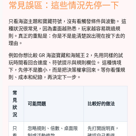
常見誤區：這些情況先停一下
只看海盜主題和寶藏符號，沒有看觸發條件與波動。 這
種狀況很常見，因為畫面越熟悉，玩家越容易跳過規
則。真正的重點是：你是不是能清楚說出現在按下去的
理由。
例如你想比較 GR 海盜寶藏和海賊王 2，先用同樣的試
玩時間看回合速度、符號提示與規則欄位。 這種情境
下，先停不是膽小，而是把決策權拿回來。等你看懂規
則、成本和紀錄，再決定下一步。
常
見
可能問題
比較好的做法
狀
況
只
忽略規則、倍數、桌面限
先打開說明頁，
看
制或活動條款
確認自己看得