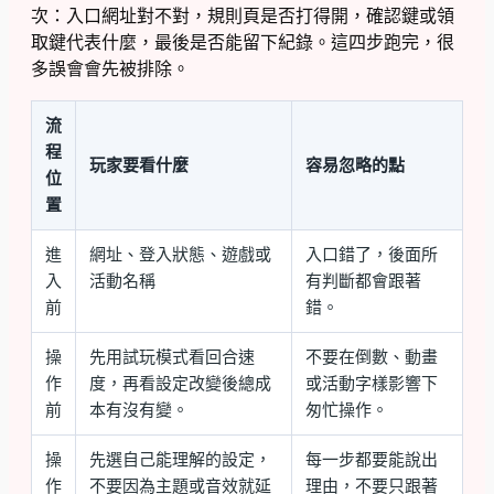
次：入口網址對不對，規則頁是否打得開，確認鍵或領
取鍵代表什麼，最後是否能留下紀錄。這四步跑完，很
多誤會會先被排除。
流
程
玩家要看什麼
容易忽略的點
位
置
進
網址、登入狀態、遊戲或
入口錯了，後面所
入
活動名稱
有判斷都會跟著
前
錯。
操
先用試玩模式看回合速
不要在倒數、動畫
作
度，再看設定改變後總成
或活動字樣影響下
前
本有沒有變。
匆忙操作。
操
先選自己能理解的設定，
每一步都要能說出
作
不要因為主題或音效就延
理由，不要只跟著