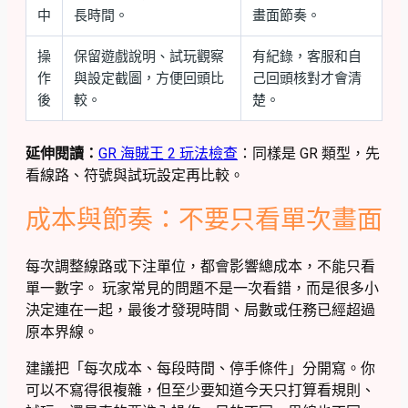
中
長時間。
畫面節奏。
操
保留遊戲說明、試玩觀察
有紀錄，客服和自
作
與設定截圖，方便回頭比
己回頭核對才會清
後
較。
楚。
延伸閱讀：
GR 海賊王 2 玩法檢查
：同樣是 GR 類型，先
看線路、符號與試玩設定再比較。
成本與節奏：不要只看單次畫面
每次調整線路或下注單位，都會影響總成本，不能只看
單一數字。 玩家常見的問題不是一次看錯，而是很多小
決定連在一起，最後才發現時間、局數或任務已經超過
原本界線。
建議把「每次成本、每段時間、停手條件」分開寫。你
可以不寫得很複雜，但至少要知道今天只打算看規則、