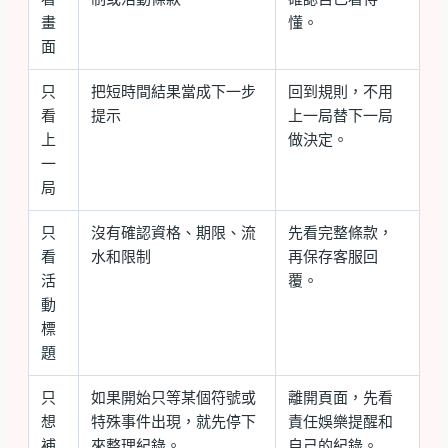
畫
懂。
面
只
把短時間結果當成下一步
回到規則，不用
看
提示
上一局替下一局
上
做決定。
一
局
只
沒有確認資格、期限、流
先看完整條款，
看
水和限制
再保存客服回
活
覆。
動
標
題
只
如果開始只等某個符號或
離開頁面，先看
想
特殊事件出現，就先停下
責任娛樂提醒和
補
來整理紀錄。
自己的紀錄。