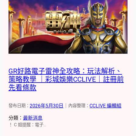
GR好路電子雷神全攻略：玩法解析、
策略教學 ｜彩城娛樂CCLIVE｜註冊前
先看條款
2026年5月30日
｜
CCLIVE 編輯組
發布日期：
內容整理：
分類：
最新消息
！ C 姐提醒：電子…