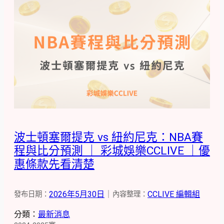
波士頓塞爾提克 vs 紐約尼克：NBA賽
程與比分預測 ｜ 彩城娛樂CCLIVE ｜優
惠條款先看清楚
2026年5月30日
｜
CCLIVE 編輯組
發布日期：
內容整理：
分類：
最新消息