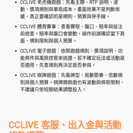
CCLIVE 老虎機遊戲：先看主題、RTP 說明、波
動、獎項規則與單局成本。畫面效果不是判斷依
據，真正要確認的是規則、預算與停手線。
CCLIVE 體育賽事：查看賽程、盤口、賠率與投注
前檢查。賠率與盤口會變動，操作前請確認當下頁
面、規則限制與個人預算。
CCLIVE 電子遊戲：依照遊戲規則、獎項說明、功
能條件與風險控管來挑選。若不確定玩法或活動是
否適用，先查規則再決定是否參與。
CCLIVE 棋牌遊戲：先看牌型、局數節奏、倍數規
則與個人預算。棋牌類遊戲也有波動與條款限制，
不建議只依短期結果調整投入。
CCLIVE 客服、出入金與活動