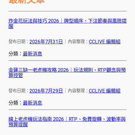
炸金花玩法與技巧 2026｜牌型順序、下注節奏與風險提
醒
2026年7月31日
｜
CCLIVE 編輯組
發布日期：
內容整理：
分類：
最新消息
金蓮三缺一老虎機攻略 2026｜玩法規則、RTP觀念與預
算控管
2026年7月29日
｜
CCLIVE 編輯組
發布日期：
內容整理：
分類：
最新消息
線上老虎機玩法指南 2026｜RTP、免費旋轉、波動率與
預算提醒