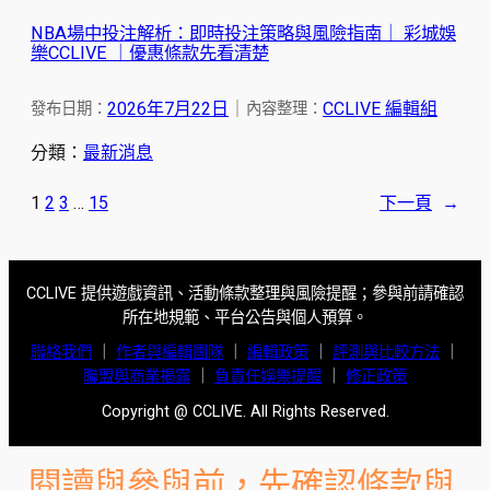
NBA場中投注解析：即時投注策略與風險指南｜ 彩城娛
樂CCLIVE ｜優惠條款先看清楚
2026年7月22日
｜
CCLIVE 編輯組
發布日期：
內容整理：
分類：
最新消息
1
2
3
…
15
下一頁
→
CCLIVE 提供遊戲資訊、活動條款整理與風險提醒；參與前請確認
所在地規範、平台公告與個人預算。
聯絡我們
｜
作者與編輯團隊
｜
編輯政策
｜
評測與比較方法
｜
聯盟與商業揭露
｜
負責任娛樂提醒
｜
修正政策
Copyright @ CCLIVE. All Rights Reserved.
閱讀與參與前，先確認條款與