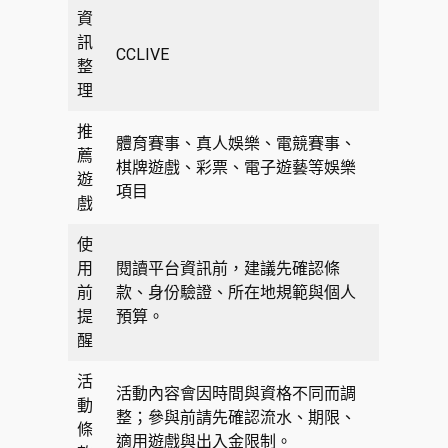
資
訊
CCLIVE
整
理
推
體育賽事、真人娛樂、電競賽事、
薦
棋牌遊戲、彩票、電子遊藝等娛樂
遊
項目
戲
使
用
閱讀平台資訊前，建議先確認條
前
款、身份驗證、所在地規範與個人
提
預算。
醒
活
活動內容會因時間與資格不同而調
動
整；參與前請先確認流水、期限、
條
適用遊戲與出入金限制。