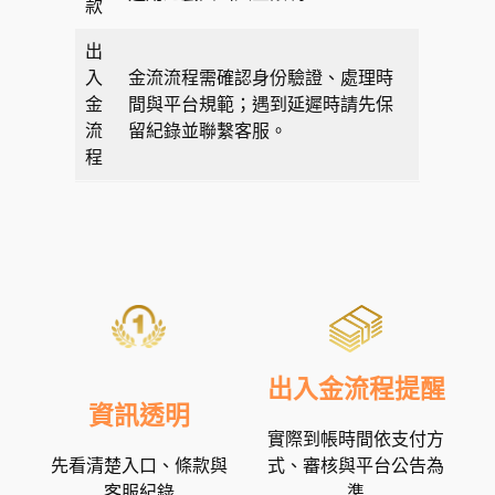
款
出
入
金流流程需確認身份驗證、處理時
金
間與平台規範；遇到延遲時請先保
流
留紀錄並聯繫客服。
程
出入金流程提醒
資訊透明
實際到帳時間依支付方
先看清楚入口、條款與
式、審核與平台公告為
客服紀錄
準