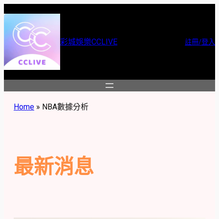
跳
至
主
彩城娛樂CCLIVE
註冊/登入
要
內
容
Home
»
NBA數據分析
最新消息