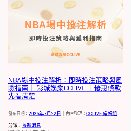
NBA場中投注解析：即時投注策略與風
險指南｜ 彩城娛樂CCLIVE ｜優惠條款
先看清楚
2026年7月22日
｜
CCLIVE 編輯組
發布日期：
內容整理：
分類：
最新消息