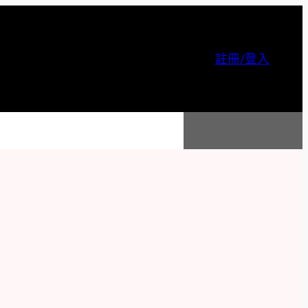
註冊/登入
關於CCLIVE
最新消息