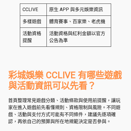
CCLIVE
原生 APP 與多元娛樂資訊
多樣遊戲
體育賽事、百家樂、老虎機
活動資格
活動資格與紅利金額以官方
提醒
公告為準
彩城娛樂 CCLIVE 有哪些遊戲
與活動資訊可以先看？
首頁整理常見遊戲分類、活動條款與使用前提醒，讓玩
家在進入遊戲前先看懂規則、資格限制與風險。不同遊
戲、活動與支付方式可能有不同條件，建議先逐項確
認，再依自己的預算與所在地規範決定是否參與。