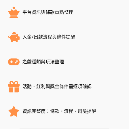
平台資訊與條款重點整理
入金/出款流程與條件提醒
遊戲種類與玩法整理
活動、紅利與獎金條件需逐項確認
資訊完整度：條款、流程、風險提醒