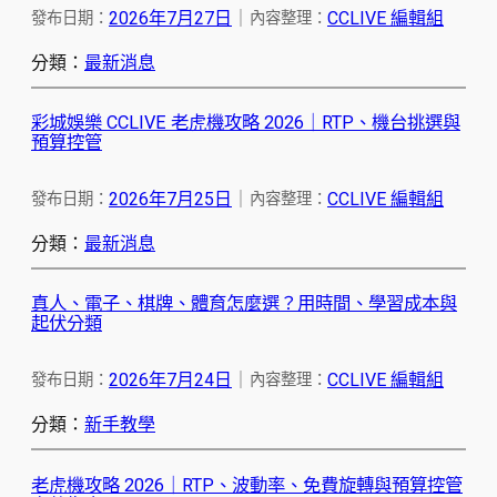
2026年7月27日
｜
CCLIVE 編輯組
發布日期：
內容整理：
分類：
最新消息
彩城娛樂 CCLIVE 老虎機攻略 2026｜RTP、機台挑選與
預算控管
2026年7月25日
｜
CCLIVE 編輯組
發布日期：
內容整理：
分類：
最新消息
真人、電子、棋牌、體育怎麼選？用時間、學習成本與
起伏分類
2026年7月24日
｜
CCLIVE 編輯組
發布日期：
內容整理：
分類：
新手教學
老虎機攻略 2026｜RTP、波動率、免費旋轉與預算控管