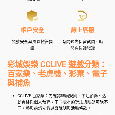
帳戶安全
線上客服
帳號安全與風險控管提
有問題先保留截圖、時
醒
間與對話紀錄
彩城娛樂 CCLIVE 遊戲分類：
百家樂、老虎機、彩票、電子
與捕魚
CCLIVE 百家樂：先確認牌局規則、下注節奏、活
動資格與個人預算。不同版本的玩法與限額可能不
同，參與前請先看遊戲說明與活動條款。