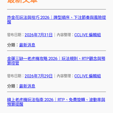
炸金花玩法與技巧 2026｜牌型順序、下注節奏與風險提
醒
2026年7月31日
｜
CCLIVE 編輯組
發布日期：
內容整理：
分類：
最新消息
金蓮三缺一老虎機攻略 2026｜玩法規則、RTP觀念與預
算控管
2026年7月29日
｜
CCLIVE 編輯組
發布日期：
內容整理：
分類：
最新消息
線上老虎機玩法指南 2026｜RTP、免費旋轉、波動率與
預算提醒