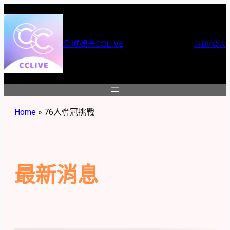
跳
至
主
彩城娛樂CCLIVE
註冊/登入
要
內
容
Home
»
76人奪冠挑戰
最新消息