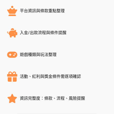
平台資訊與條款重點整理
入金/出款流程與條件提醒
遊戲種類與玩法整理
活動、紅利與獎金條件需逐項確認
資訊完整度：條款、流程、風險提醒