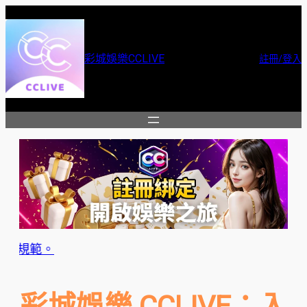
跳
至
主
彩城娛樂CCLIVE
註冊/登入
要
內
容
規範。
彩城娛樂 CCLIVE：入