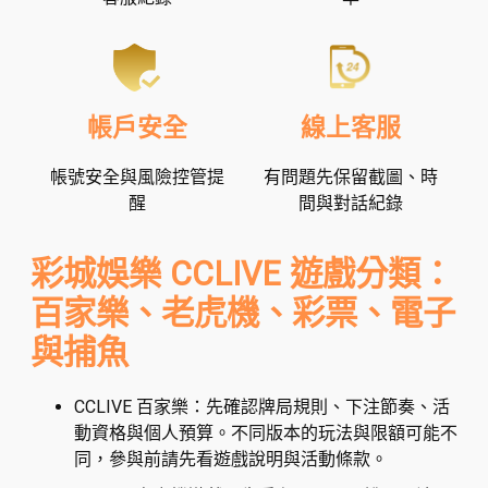
帳戶安全
線上客服
帳號安全與風險控管提
有問題先保留截圖、時
醒
間與對話紀錄
彩城娛樂 CCLIVE 遊戲分類：
百家樂、老虎機、彩票、電子
與捕魚
CCLIVE 百家樂：先確認牌局規則、下注節奏、活
動資格與個人預算。不同版本的玩法與限額可能不
同，參與前請先看遊戲說明與活動條款。