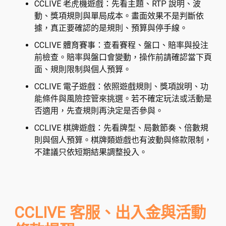
CCLIVE 老虎機遊戲：先看主題、RTP 說明、波
動、獎項規則與單局成本。畫面效果不是判斷依
據，真正要確認的是規則、預算與停手線。
CCLIVE 體育賽事：查看賽程、盤口、賠率與投注
前檢查。賠率與盤口會變動，操作前請確認當下頁
面、規則限制與個人預算。
CCLIVE 電子遊戲：依照遊戲規則、獎項說明、功
能條件與風險控管來挑選。若不確定玩法或活動是
否適用，先查規則再決定是否參與。
CCLIVE 棋牌遊戲：先看牌型、局數節奏、倍數規
則與個人預算。棋牌類遊戲也有波動與條款限制，
不建議只依短期結果調整投入。
CCLIVE 客服、出入金與活動