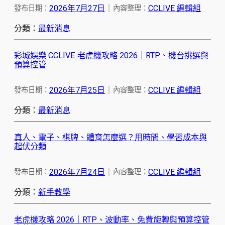
2026年7月27日
｜
CCLIVE 編輯組
發布日期：
內容整理：
分類：
最新消息
彩城娛樂 CCLIVE 老虎機攻略 2026｜RTP、機台挑選與
預算控管
2026年7月25日
｜
CCLIVE 編輯組
發布日期：
內容整理：
分類：
最新消息
真人、電子、棋牌、體育怎麼選？用時間、學習成本與
起伏分類
2026年7月24日
｜
CCLIVE 編輯組
發布日期：
內容整理：
分類：
新手教學
老虎機攻略 2026｜RTP、波動率、免費旋轉與預算控管