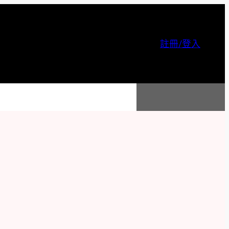
註冊/登入
關於CCLIVE
最新消息