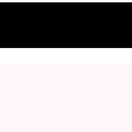
育賽事
彩票遊戲
棋牌遊戲
電子遊戲