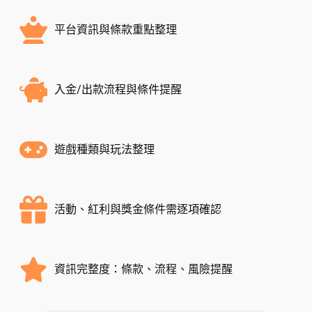
平台資訊與條款重點整理
入金/出款流程與條件提醒
遊戲種類與玩法整理
活動、紅利與獎金條件需逐項確認
資訊完整度：條款、流程、風險提醒