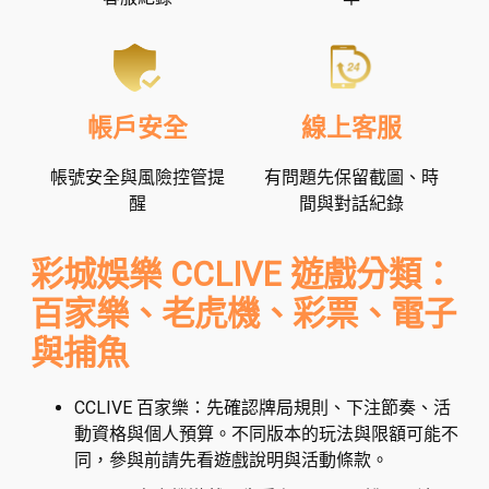
帳戶安全
線上客服
帳號安全與風險控管提
有問題先保留截圖、時
醒
間與對話紀錄
彩城娛樂 CCLIVE 遊戲分類：
百家樂、老虎機、彩票、電子
與捕魚
CCLIVE 百家樂：先確認牌局規則、下注節奏、活
動資格與個人預算。不同版本的玩法與限額可能不
同，參與前請先看遊戲說明與活動條款。