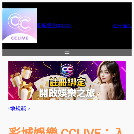
跳
至
主
彩城娛樂CCLIVE
註冊/登入
要
內
容
在地規範。
彩城娛樂 CCLIVE：入