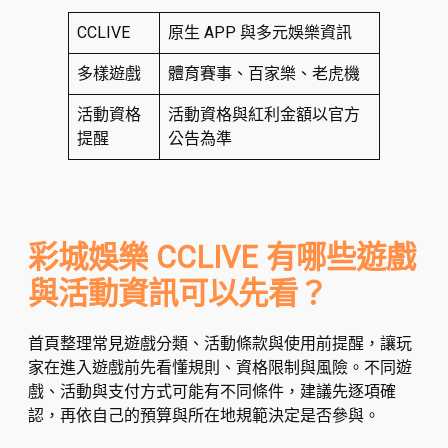
CCLIVE
原生 APP 與多元娛樂資訊
多樣遊戲
體育賽事、百家樂、老虎機
活動資格
活動資格與紅利金額以官方
提醒
公告為準
彩城娛樂 CCLIVE 有哪些遊戲
與活動資訊可以先看？
首頁整理常見遊戲分類、活動條款與使用前提醒，讓玩
家在進入遊戲前先看懂規則、資格限制與風險。不同遊
戲、活動與支付方式可能有不同條件，建議先逐項確
認，再依自己的預算與所在地規範決定是否參與。