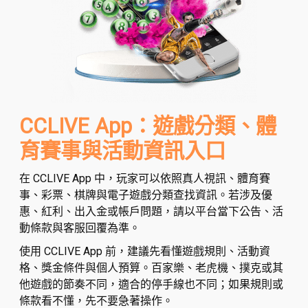
CCLIVE App：遊戲分類、體
育賽事與活動資訊入口
在 CCLIVE App 中，玩家可以依照真人視訊、體育賽
事、彩票、棋牌與電子遊戲分類查找資訊。若涉及優
惠、紅利、出入金或帳戶問題，請以平台當下公告、活
動條款與客服回覆為準。
使用 CCLIVE App 前，建議先看懂遊戲規則、活動資
格、獎金條件與個人預算。百家樂、老虎機、撲克或其
他遊戲的節奏不同，適合的停手線也不同；如果規則或
條款看不懂，先不要急著操作。