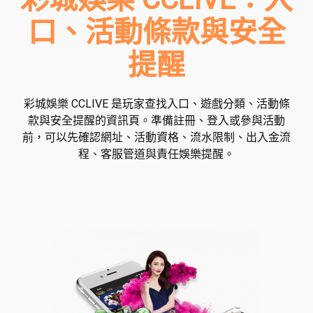
口、活動條款與安全
提醒
彩城娛樂 CCLIVE 是玩家查找入口、遊戲分類、活動條
款與安全提醒的資訊頁。準備註冊、登入或參與活動
前，可以先確認網址、活動資格、流水限制、出入金流
程、客服管道與責任娛樂提醒。