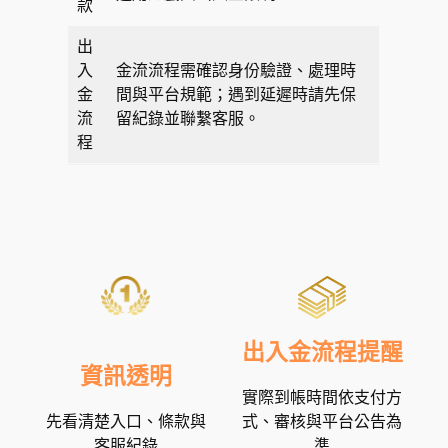
款
出
入
金流流程需確認身份驗證、處理時
金
間與平台規範；遇到延遲時請先保
流
留紀錄並聯繫客服。
程
出入金流程提醒
資訊透明
實際到帳時間依支付方
先看清楚入口、條款與
式、審核與平台公告為
客服紀錄
準