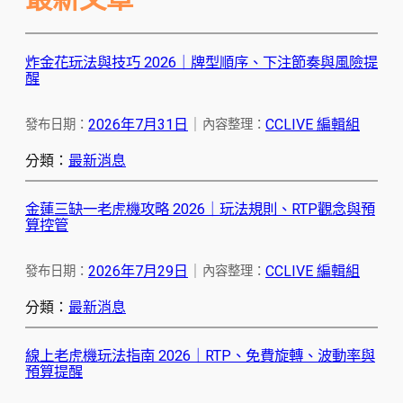
炸金花玩法與技巧 2026｜牌型順序、下注節奏與風險提
醒
2026年7月31日
｜
CCLIVE 編輯組
發布日期：
內容整理：
分類：
最新消息
金蓮三缺一老虎機攻略 2026｜玩法規則、RTP觀念與預
算控管
2026年7月29日
｜
CCLIVE 編輯組
發布日期：
內容整理：
分類：
最新消息
線上老虎機玩法指南 2026｜RTP、免費旋轉、波動率與
預算提醒