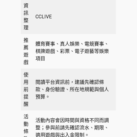
資
訊
CCLIVE
整
理
推
體育賽事、真人娛樂、電競賽事、
薦
棋牌遊戲、彩票、電子遊藝等娛樂
遊
項目
戲
使
用
閱讀平台資訊前，建議先確認條
前
款、身份驗證、所在地規範與個人
提
預算。
醒
活
活動內容會因時間與資格不同而調
動
整；參與前請先確認流水、期限、
條
適用遊戲與出入金限制。