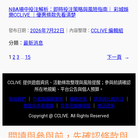
NBA場中投注解析：即時投注策略與風險指南｜ 彩城娛
樂CCLIVE ｜優惠條款先看清楚
2026年7月22日
｜
CCLIVE 編輯組
發布日期：
內容整理：
分類：
最新消息
1
2
3
…
15
下一頁
→
CCLIVE 提供遊戲資訊、活動條款整理與風險提醒；參與前請確認
所在地規範、平台公告與個人預算。
聯絡我們
｜
作者與編輯團隊
｜
編輯政策
｜
評測與比較方法
｜
聯盟與商業揭露
｜
負責任娛樂提醒
｜
修正政策
Copyright @ CCLIVE. All Rights Reserved.
閱讀與參與前，先確認條款與