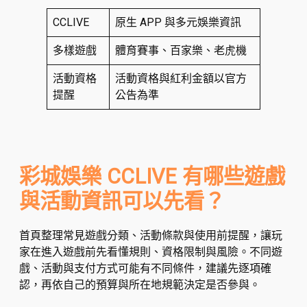
CCLIVE
原生 APP 與多元娛樂資訊
多樣遊戲
體育賽事、百家樂、老虎機
活動資格
活動資格與紅利金額以官方
提醒
公告為準
彩城娛樂 CCLIVE 有哪些遊戲
與活動資訊可以先看？
首頁整理常見遊戲分類、活動條款與使用前提醒，讓玩
家在進入遊戲前先看懂規則、資格限制與風險。不同遊
戲、活動與支付方式可能有不同條件，建議先逐項確
認，再依自己的預算與所在地規範決定是否參與。