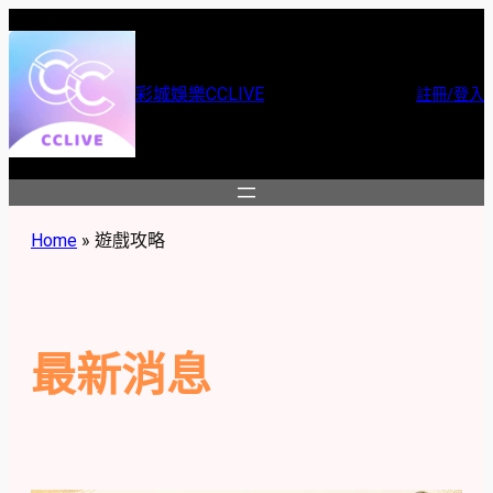
跳
至
主
彩城娛樂CCLIVE
註冊/登入
要
內
容
Home
»
遊戲攻略
最新消息