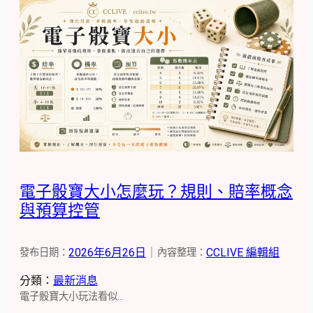
電子骰寶大小怎麼玩？規則、賠率概念
與預算控管
2026年6月26日
｜
CCLIVE 編輯組
發布日期：
內容整理：
分類：
最新消息
電子骰寶大小玩法看似…