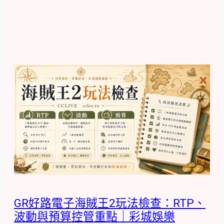
GR好路電子海賊王2玩法檢查：RTP、
波動與預算控管重點｜彩城娛樂