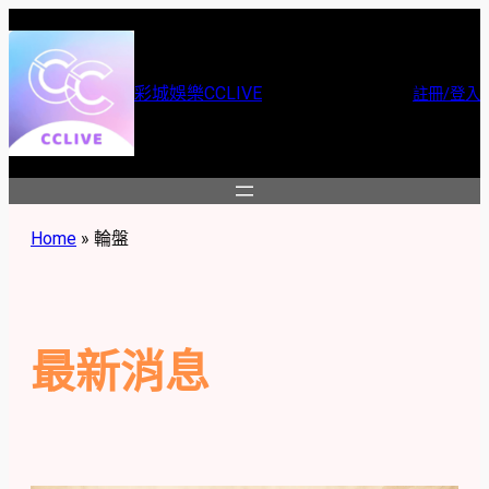
跳
至
主
彩城娛樂CCLIVE
註冊/登入
要
內
容
Home
»
輪盤
最新消息