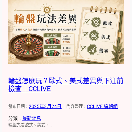
輪盤怎麼玩？歐式、美式差異與下注前
檢查｜CCLIVE
2025年3月24日
｜
CCLIVE 編輯組
發布日期：
內容整理：
分類：
最新消息
輪盤先看歐式、美式、…