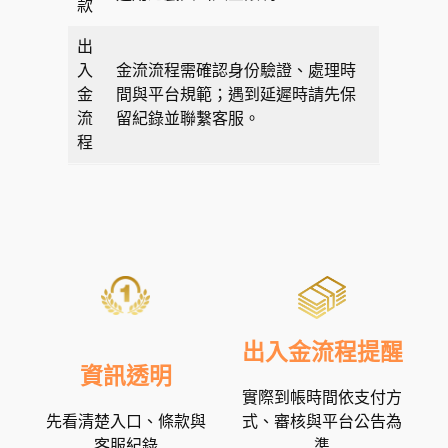
款
出
入
金流流程需確認身份驗證、處理時
金
間與平台規範；遇到延遲時請先保
流
留紀錄並聯繫客服。
程
出入金流程提醒
資訊透明
實際到帳時間依支付方
先看清楚入口、條款與
式、審核與平台公告為
客服紀錄
準