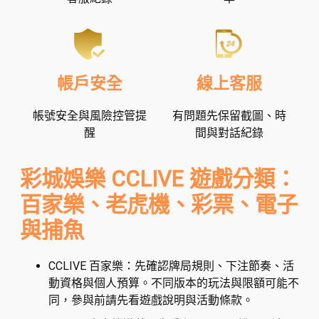
帳戶安全
線上客服
帳號安全與風險控管提
有問題先保留截圖、時
醒
間與對話紀錄
彩城娛樂 CCLIVE 遊戲分類：
百家樂、老虎機、彩票、電子
與捕魚
CCLIVE 百家樂：先確認牌局規則、下注節奏、活
動資格與個人預算。不同版本的玩法與限額可能不
同，參與前請先看遊戲說明與活動條款。