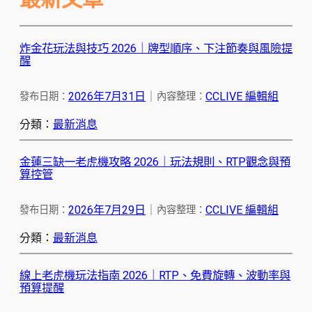
炸金花玩法與技巧 2026｜牌型順序、下注節奏與風險提
醒
2026年7月31日
｜
CCLIVE 編輯組
發布日期：
內容整理：
分類：
最新消息
金蓮三缺一老虎機攻略 2026｜玩法規則、RTP觀念與預
算控管
2026年7月29日
｜
CCLIVE 編輯組
發布日期：
內容整理：
分類：
最新消息
線上老虎機玩法指南 2026｜RTP、免費旋轉、波動率與
預算提醒