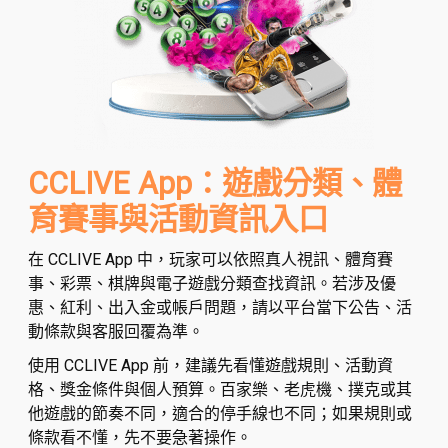
CCLIVE App：遊戲分類、體
育賽事與活動資訊入口
在 CCLIVE App 中，玩家可以依照真人視訊、體育賽
事、彩票、棋牌與電子遊戲分類查找資訊。若涉及優
惠、紅利、出入金或帳戶問題，請以平台當下公告、活
動條款與客服回覆為準。
使用 CCLIVE App 前，建議先看懂遊戲規則、活動資
格、獎金條件與個人預算。百家樂、老虎機、撲克或其
他遊戲的節奏不同，適合的停手線也不同；如果規則或
條款看不懂，先不要急著操作。