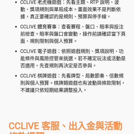
CCLIVE 老虎機遊戲：先看主題、RTP 說明、波
動、獎項規則與單局成本。畫面效果不是判斷依
據，真正要確認的是規則、預算與停手線。
CCLIVE 體育賽事：查看賽程、盤口、賠率與投注
前檢查。賠率與盤口會變動，操作前請確認當下頁
面、規則限制與個人預算。
CCLIVE 電子遊戲：依照遊戲規則、獎項說明、功
能條件與風險控管來挑選。若不確定玩法或活動是
否適用，先查規則再決定是否參與。
CCLIVE 棋牌遊戲：先看牌型、局數節奏、倍數規
則與個人預算。棋牌類遊戲也有波動與條款限制，
不建議只依短期結果調整投入。
CCLIVE 客服、出入金與活動