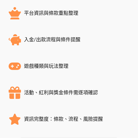
平台資訊與條款重點整理
入金/出款流程與條件提醒
遊戲種類與玩法整理
活動、紅利與獎金條件需逐項確認
資訊完整度：條款、流程、風險提醒