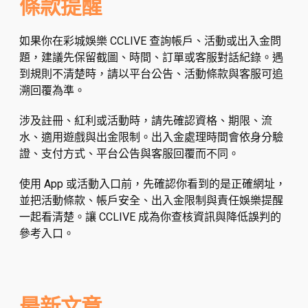
條款提醒
如果你在彩城娛樂 CCLIVE 查詢帳戶、活動或出入金問
題，建議先保留截圖、時間、訂單或客服對話紀錄。遇
到規則不清楚時，請以平台公告、活動條款與客服可追
溯回覆為準。
涉及註冊、紅利或活動時，請先確認資格、期限、流
水、適用遊戲與出金限制。出入金處理時間會依身分驗
證、支付方式、平台公告與客服回覆而不同。
使用 App 或活動入口前，先確認你看到的是正確網址，
並把活動條款、帳戶安全、出入金限制與責任娛樂提醒
一起看清楚。讓 CCLIVE 成為你查核資訊與降低誤判的
參考入口。
最新文章