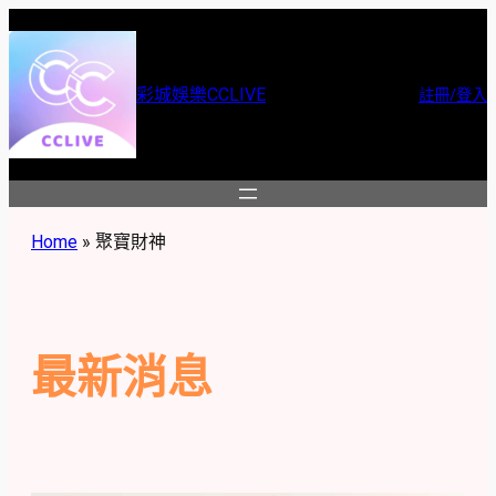
跳
至
主
彩城娛樂CCLIVE
註冊/登入
要
內
容
Home
»
聚寶財神
最新消息