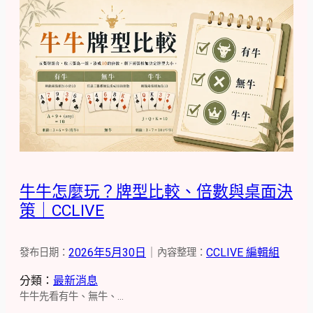
牛牛怎麼玩？牌型比較、倍數與桌面決
策｜CCLIVE
2026年5月30日
｜
CCLIVE 編輯組
發布日期：
內容整理：
分類：
最新消息
牛牛先看有牛、無牛、…