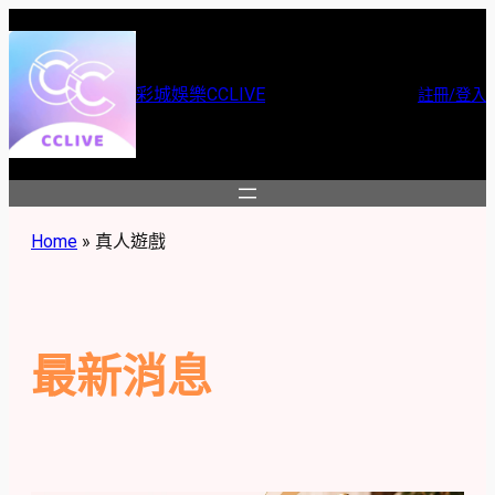
跳
至
主
彩城娛樂CCLIVE
註冊/登入
要
內
容
Home
»
真人遊戲
最新消息