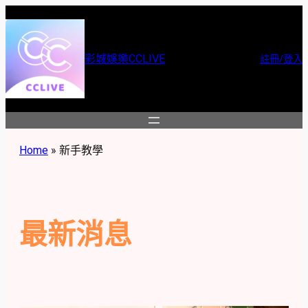
跳
至
主
彩城娛樂CCLIVE
註冊/登入
要
內
容
Home
»
新手教學
最新消息