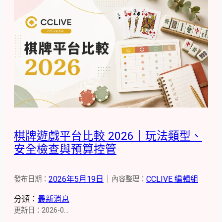
棋牌遊戲平台比較 2026｜玩法類型、
安全檢查與預算控管
2026年5月19日
｜
CCLIVE 編輯組
發布日期：
內容整理：
分類：
最新消息
更新日：2026-0…