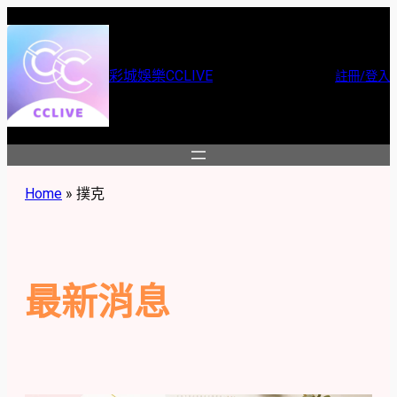
跳
至
主
彩城娛樂CCLIVE
註冊/登入
要
內
容
Home
»
撲克
最新消息