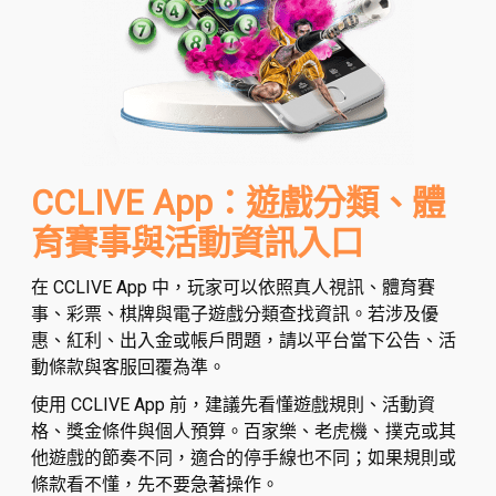
CCLIVE App：遊戲分類、體
育賽事與活動資訊入口
在 CCLIVE App 中，玩家可以依照真人視訊、體育賽
事、彩票、棋牌與電子遊戲分類查找資訊。若涉及優
惠、紅利、出入金或帳戶問題，請以平台當下公告、活
動條款與客服回覆為準。
使用 CCLIVE App 前，建議先看懂遊戲規則、活動資
格、獎金條件與個人預算。百家樂、老虎機、撲克或其
他遊戲的節奏不同，適合的停手線也不同；如果規則或
條款看不懂，先不要急著操作。