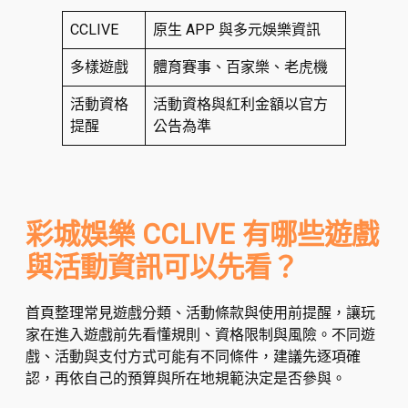
CCLIVE
原生 APP 與多元娛樂資訊
多樣遊戲
體育賽事、百家樂、老虎機
活動資格
活動資格與紅利金額以官方
提醒
公告為準
彩城娛樂 CCLIVE 有哪些遊戲
與活動資訊可以先看？
首頁整理常見遊戲分類、活動條款與使用前提醒，讓玩
家在進入遊戲前先看懂規則、資格限制與風險。不同遊
戲、活動與支付方式可能有不同條件，建議先逐項確
認，再依自己的預算與所在地規範決定是否參與。