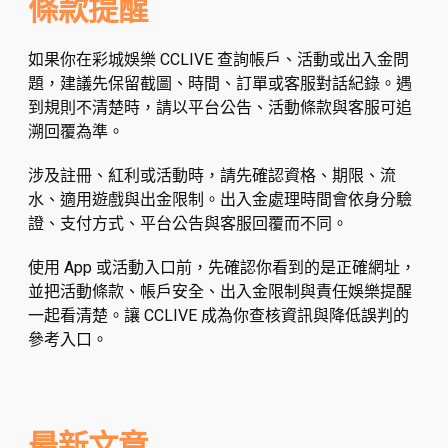
條款提醒
如果你在彩城娛樂 CCLIVE 查詢帳戶、活動或出入金問
題，建議先保留截圖、時間、訂單或客服對話紀錄。遇
到規則不清楚時，請以平台公告、活動條款與客服可追
溯回覆為準。
涉及註冊、紅利或活動時，請先確認資格、期限、流
水、適用遊戲與出金限制。出入金處理時間會依身分驗
證、支付方式、平台公告與客服回覆而不同。
使用 App 或活動入口前，先確認你看到的是正確網址，
並把活動條款、帳戶安全、出入金限制與責任娛樂提醒
一起看清楚。讓 CCLIVE 成為你查核資訊與降低誤判的
參考入口。
最新文章