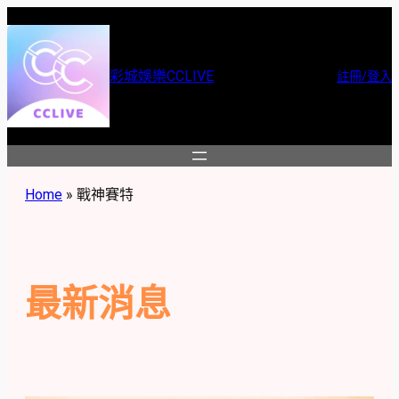
跳
至
主
彩城娛樂CCLIVE
註冊/登入
要
內
容
Home
»
戰神賽特
最新消息