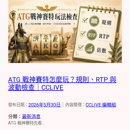
ATG 戰神賽特怎麼玩？規則、RTP 與
波動檢查｜CCLIVE
2026年5月30日
｜
CCLIVE 編輯組
發布日期：
內容整理：
分類：
最新消息
ATG 戰神賽特先看…