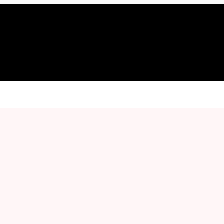
育賽事
彩票遊戲
棋牌遊戲
電子遊戲