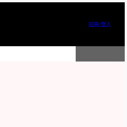
註冊/登入
關於CCLIVE
最新消息