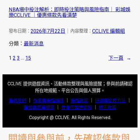
NBA場中投注解析：即時投注策略與風險指南｜ 彩城娛
樂CCLIVE ｜優惠條款先看清楚
2026年7月22日
｜
CCLIVE 編輯組
發布日期：
內容整理：
分類：
最新消息
1
2
3
…
15
下一頁
→
CCLIVE 提供遊戲資訊、活動條款整理與風險提醒；參與前請確認
所在地規範、平台公告與個人預算。
聯絡我們
｜
作者與編輯團隊
｜
編輯政策
｜
評測與比較方法
｜
聯盟與商業揭露
｜
負責任娛樂提醒
｜
修正政策
Copyright @ CCLIVE. All Rights Reserved.
閱讀與參與前，先確認條款與