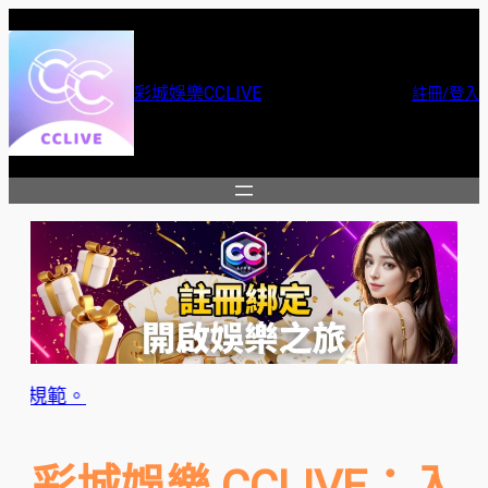
跳
至
主
彩城娛樂CCLIVE
註冊/登入
要
內
容
規範。
彩城娛樂 CCLIVE：入