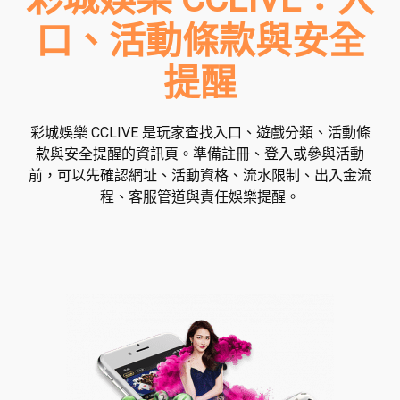
口、活動條款與安全
提醒
彩城娛樂 CCLIVE 是玩家查找入口、遊戲分類、活動條
款與安全提醒的資訊頁。準備註冊、登入或參與活動
前，可以先確認網址、活動資格、流水限制、出入金流
程、客服管道與責任娛樂提醒。