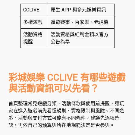
CCLIVE
原生 APP 與多元娛樂資訊
多樣遊戲
體育賽事、百家樂、老虎機
活動資格
活動資格與紅利金額以官方
提醒
公告為準
彩城娛樂 CCLIVE 有哪些遊戲
與活動資訊可以先看？
首頁整理常見遊戲分類、活動條款與使用前提醒，讓玩
家在進入遊戲前先看懂規則、資格限制與風險。不同遊
戲、活動與支付方式可能有不同條件，建議先逐項確
認，再依自己的預算與所在地規範決定是否參與。