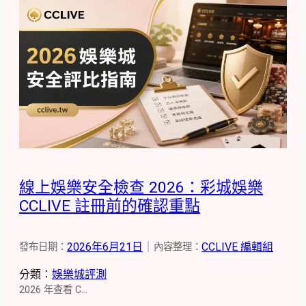
線上娛樂安全檢查 2026：彩城娛樂
CCLIVE 註冊前的確認重點
2026年6月21日
｜
CCLIVE 編輯組
發布日期：
內容整理：
分類：
娛樂城評測
2026 年查看 C…