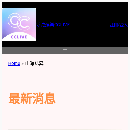
跳
至
主
彩城娛樂CCLIVE
註冊/登入
要
內
容
Home
»
山海誌異
最新消息