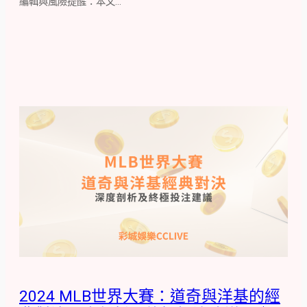
編輯與風險提醒：本文…
2024 MLB世界大賽：道奇與洋基的經