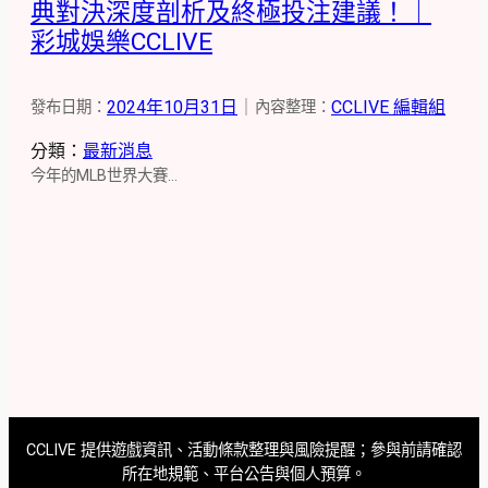
典對決深度剖析及終極投注建議！｜
彩城娛樂CCLIVE
2024年10月31日
｜
CCLIVE 編輯組
發布日期：
內容整理：
分類：
最新消息
今年的MLB世界大賽…
CCLIVE 提供遊戲資訊、活動條款整理與風險提醒；參與前請確認
所在地規範、平台公告與個人預算。