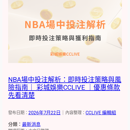
NBA場中投注解析：即時投注策略與風
險指南｜ 彩城娛樂CCLIVE ｜優惠條款
先看清楚
2026年7月22日
｜
CCLIVE 編輯組
發布日期：
內容整理：
分類：
最新消息