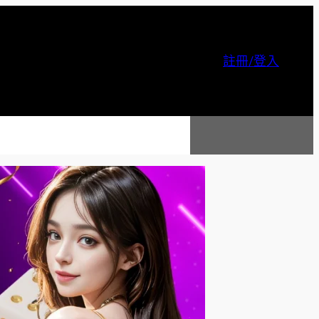
註冊/登入
關於CCLIVE
最新消息