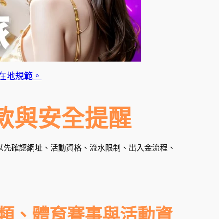
。
條款與安全提醒
可以先確認網址、活動資格、流水限制、出入金流程、
遊戲分類、體育賽事與活動資