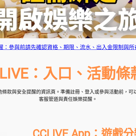
參與前請先確認資格、期限、流水、出入金限制與所在地規範
CLIVE：入口、活動
類、活動條款與安全提醒的資訊頁。準備註冊、登入或參與活動前，
客服管道與責任娛樂提醒。
CCLIVE App：