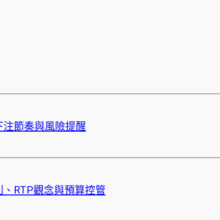
、下注節奏與風險提醒
則、RTP觀念與預算控管