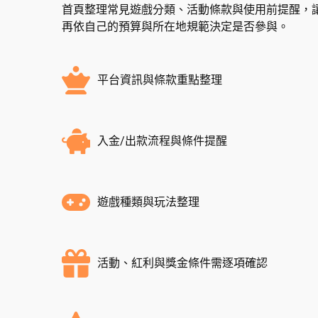
首頁整理常見遊戲分類、活動條款與使用前提醒，
再依自己的預算與所在地規範決定是否參與。
平台資訊與條款重點整理
入金/出款流程與條件提醒
遊戲種類與玩法整理
活動、紅利與獎金條件需逐項確認