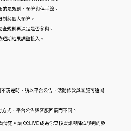
確認的是規則、預算與停手線。
限制與個人預算。
，先查規則再決定是否參與。
只依短期結果調整投入。
規則不清楚時，請以平台公告、活動條款與客服可追溯
付方式、平台公告與客服回覆而不同。
楚。讓 CCLIVE 成為你查核資訊與降低誤判的參