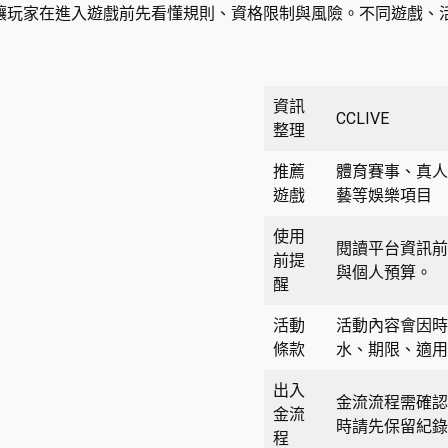
讓玩家在進入遊戲前先看懂規則、資格限制與風險。不同遊戲、
資訊
CCLIVE
整理
推薦
體育賽事、真人
遊戲
藝等娛樂項目
使用
閱讀平台資訊前
前提
與個人預算。
醒
活動
活動內容會因時
條款
水、期限、適用
出入
金流流程需確認
金流
時請先保留紀錄
程