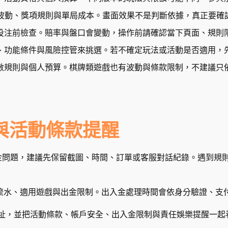
 說明、波動、獎項規則與單局成本。畫面效果不是判斷依據，真正要
率與投注前檢查。賠率與盤口會變動，操作前請確認當下頁面、規則
說明、功能條件與風險控管來挑選。若不確定玩法或活動是否適用
、倍數規則與個人預算。棋牌類遊戲也有波動與條款限制，不建議
金與活動條款提醒
或出入金問題，建議先保留截圖、時間、訂單或客服對話紀錄。遇到
流水、適用遊戲與出金限制。出入金處理時間會依身分驗證、支
網址，並把活動條款、帳戶安全、出入金限制與責任娛樂提醒一起看清