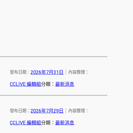
2026年7月31日
｜
發布日期：
內容整理：
CCLIVE 編輯組
分類：
最新消息
2026年7月29日
｜
發布日期：
內容整理：
CCLIVE 編輯組
分類：
最新消息