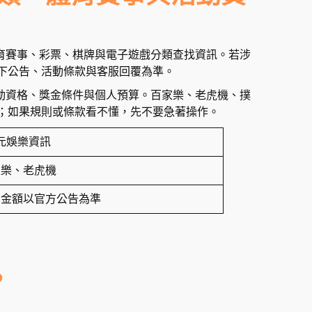
訊、體育賽事、彩票、棋牌與電子遊戲分類查找資訊。若涉
下公告、活動條款與客服回覆為準。
則、活動資格、獎金條件與個人預算。百家樂、老虎機、撲
；如果規則或條款看不懂，先不要急著操作。
多元娛樂資訊
家樂、老虎機
利金額以官方公告為準
？