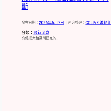
斷
2026年6月7日
｜
CCLIVE 編輯
發布日期：
內容整理：
分類：
最新消息
高低撲克和德州撲克的…