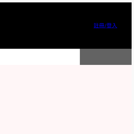
註冊/登入
關於CCLIVE
最新消息