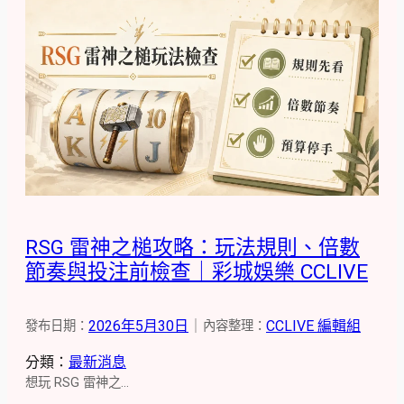
RSG 雷神之槌攻略：玩法規則、倍數
節奏與投注前檢查｜彩城娛樂 CCLIVE
2026年5月30日
｜
CCLIVE 編輯組
發布日期：
內容整理：
分類：
最新消息
想玩 RSG 雷神之…