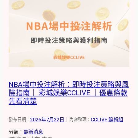
NBA場中投注解析：即時投注策略與風
險指南｜ 彩城娛樂CCLIVE ｜優惠條款
先看清楚
2026年7月22日
｜
CCLIVE 編輯組
發布日期：
內容整理：
分類：
最新消息